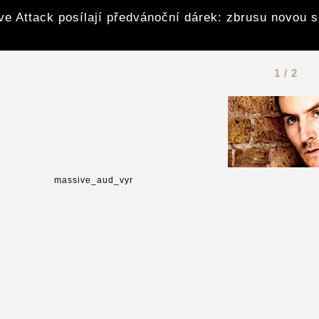
e Attack posílají předvánoční dárek: zbrusu novou 
1 / 2
massive_aud_vyr