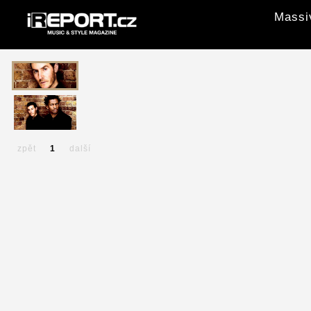
Massiv
zpět
1
další