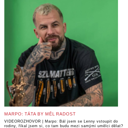
MARPO: TÁTA BY MĚL RADOST
VIDEOROZHOVOR | Marpo: Bál jsem se Lenny vstoupit do
rodiny, říkal jsem si, co tam budu mezi samými umělci dělat?