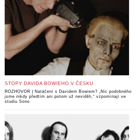
STOPY DAVIDA BOWIEHO V ČESKU
ROZHOVOR | Natáčení s Davidem Bowiem? „Nic podobného
jsme nikdy předtím ani potom už neviděli,“ vzpomínají ve
studiu Sono