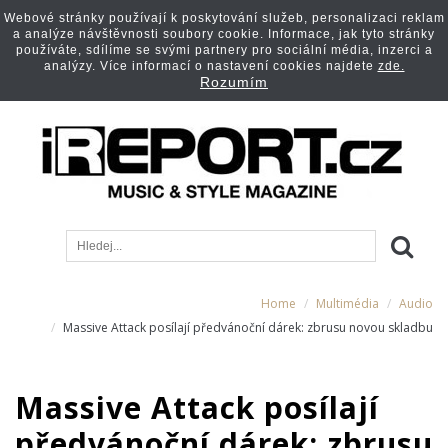
Webové stránky používají k poskytování služeb, personalizaci reklam
a analýze návštěvnosti soubory cookie. Informace, jak tyto stránky
používáte, sdílíme se svými partnery pro sociální média, inzerci a
analýzy. Více informací o nastavení cookies najdete
zde.
Rozumím
Home
Multimédia
Audio
Massive Attack posílají předvánoční dárek: zbrusu novou skladbu
Massive Attack posílají
předvánoční dárek: zbrusu