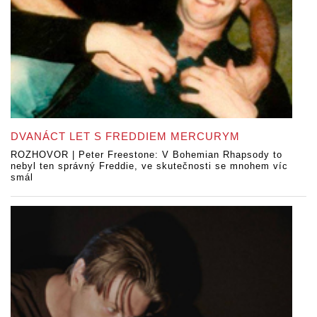
DVANÁCT LET S FREDDIEM MERCURYM
ROZHOVOR | Peter Freestone: V Bohemian Rhapsody to
nebyl ten správný Freddie, ve skutečnosti se mnohem víc
smál