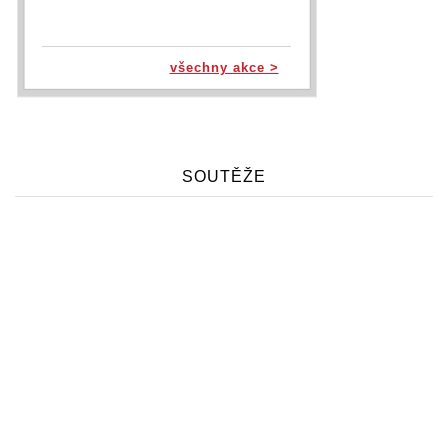
všechny akce >
SOUTĚŽE