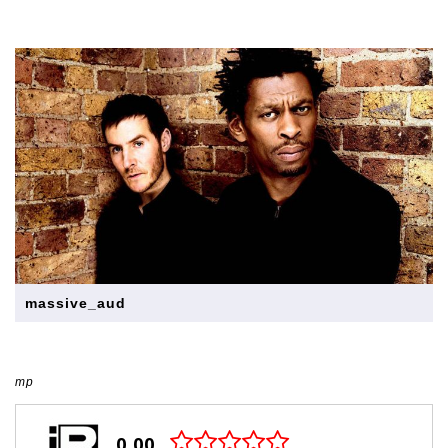
massive_aud
mp
0,00