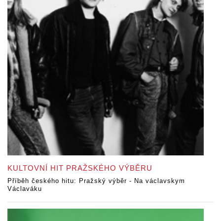
KULTOVNÍ HIT PRAŽSKÉHO VÝBĚRU
Příběh českého hitu: Pražský výběr - Na václavskym
Václaváku