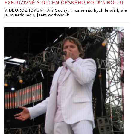
EXKLUZIVNĚ S OTCEM ČESKÉHO ROCK’N’ROLLU
VIDEOROZHOVOR | Jiří Suchý: Hrozně rád bych lenošil, ale
já to nedovedu, jsem workoholik