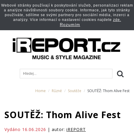
Webové stránky používají k poskytování služeb, personalizaci reklam
a analýze návštěvnosti soubory cookie. Informace, jak tyto stránky
používáte, sdílíme se svými partnery pro sociální média, inzerci a
analýzy. Více informací o nastavení cookies najdete
zde.
Rozumím
Home
Různé
Soutěže
SOUTĚŽ: Thom Alive Fest
SOUTĚŽ: Thom Alive Fest
Vydáno 16.06.2026
| autor:
iREPORT