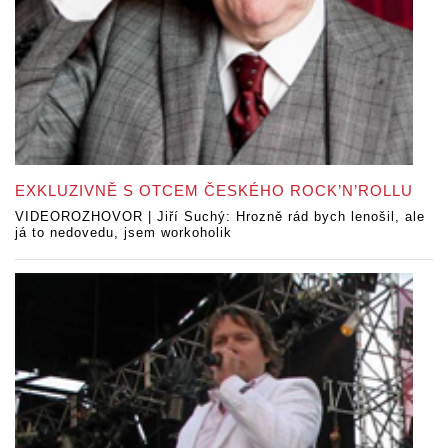
EXKLUZIVNĚ S OTCEM ČESKÉHO ROCK’N’ROLLU
VIDEOROZHOVOR | Jiří Suchý: Hrozně rád bych lenošil, ale
já to nedovedu, jsem workoholik