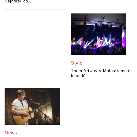
Nejhorší co...
Style
Thom Artway v Malostranské
besedě...
News