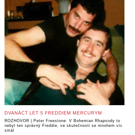
DVANÁCT LET S FREDDIEM MERCURYM
ROZHOVOR | Peter Freestone: V Bohemian Rhapsody to
nebyl ten správný Freddie, ve skutečnosti se mnohem víc
smál