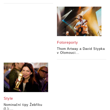
Fotoreporty
Thom Artway a David Stypka
v Olomouci...
Style
Nominační tipy Žebříku
(I.):...