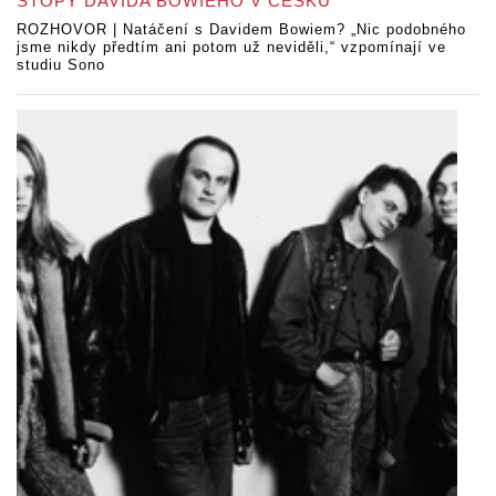
STOPY DAVIDA BOWIEHO V ČESKU
ROZHOVOR | Natáčení s Davidem Bowiem? „Nic podobného
jsme nikdy předtím ani potom už neviděli,“ vzpomínají ve
studiu Sono