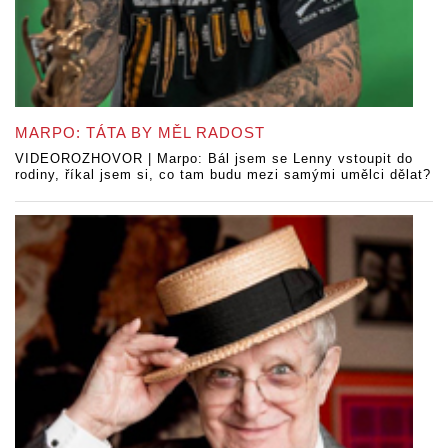
MARPO: TÁTA BY MĚL RADOST
VIDEOROZHOVOR | Marpo: Bál jsem se Lenny vstoupit do
rodiny, říkal jsem si, co tam budu mezi samými umělci dělat?