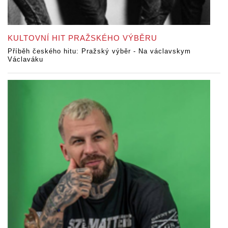
KULTOVNÍ HIT PRAŽSKÉHO VÝBĚRU
Příběh českého hitu: Pražský výběr - Na václavskym
Václaváku