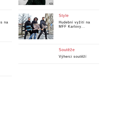
Style
us na
Hudební vyžití na
MFF Karlovy...
Soutěže
Výherci soutěží