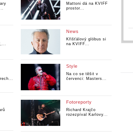
ary
Mattoni dá na KVIFF
..
prostor...
News
Křišťálový glóbus si
,...
na KVIFF...
Style
Na co se těšit v
rech...
červenci: Masters...
Fotoreporty
arů
Richard Krajčo
rozezpíval Karlovy...