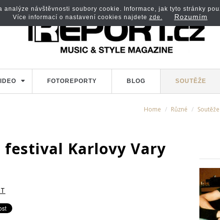
analýze návštěvnosti soubory cookie. Informace, jak tyto stránky použí
Rozumím
Více informací o nastavení cookies najdete
zde.
IDEO
FOTOREPORTY
BLOG
SOUTĚŽE
Home
Různé
Soutěže
festival Karlovy Vary
RT