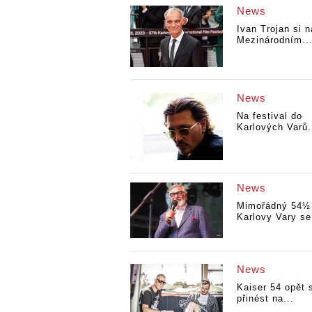
News
Ivan Trojan si n
Mezinárodním..
News
Na festival do
Karlových Varů.
News
Mimořádný 54½
Karlovy Vary se
News
Kaiser 54 opět s
přinést na...