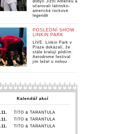
dobyli Jižní Ameriku a
učarovali latinsko-
americké rockové
legendě
POSLEDNÍ SHOW
LINKIN PARK
LIVE: Linkin Park v
Praze dokázali, že
stále kralují pódiím.
Aerodrome festival
jim ležel u nohou
Kalendář akcí
.11.
TITO & TARANTULA
.11.
TITO & TARANTULA
.11.
TITO & TARANTULA