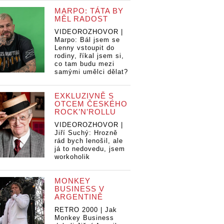
MARPO: TÁTA BY
MĚL RADOST
VIDEOROZHOVOR |
Marpo: Bál jsem se
Lenny vstoupit do
rodiny, říkal jsem si,
co tam budu mezi
samými umělci dělat?
EXKLUZIVNĚ S
OTCEM ČESKÉHO
ROCK’N’ROLLU
VIDEOROZHOVOR |
Jiří Suchý: Hrozně
rád bych lenošil, ale
já to nedovedu, jsem
workoholik
MONKEY
BUSINESS V
ARGENTINĚ
RETRO 2000 | Jak
Monkey Business