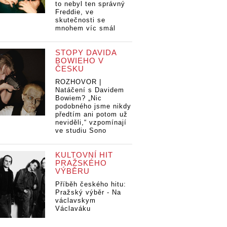
to nebyl ten správný
Freddie, ve
skutečnosti se
mnohem víc smál
STOPY DAVIDA
BOWIEHO V
ČESKU
ROZHOVOR |
Natáčení s Davidem
Bowiem? „Nic
podobného jsme nikdy
předtím ani potom už
neviděli,“ vzpomínají
ve studiu Sono
KULTOVNÍ HIT
PRAŽSKÉHO
VÝBĚRU
Příběh českého hitu:
Pražský výběr - Na
václavskym
Václaváku