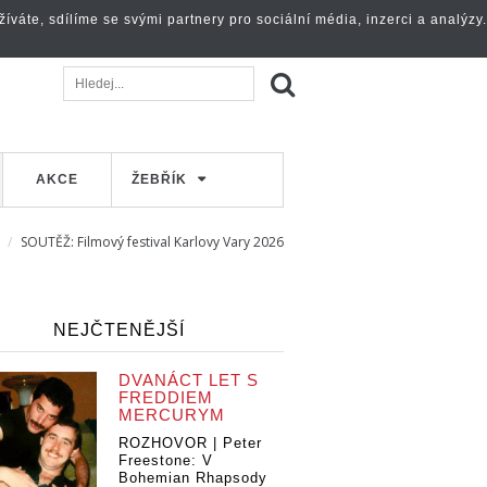
váte, sdílíme se svými partnery pro sociální média, inzerci a analýzy.
AKCE
ŽEBŘÍK
SOUTĚŽ: Filmový festival Karlovy Vary 2026
NEJČTENĚJŠÍ
DVANÁCT LET S
FREDDIEM
MERCURYM
ROZHOVOR | Peter
Freestone: V
Bohemian Rhapsody