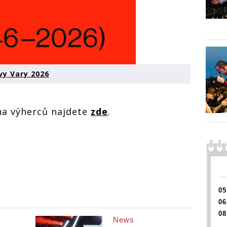
vy Vary 2026
na výherců najdete
zde
.
05
06
08
News