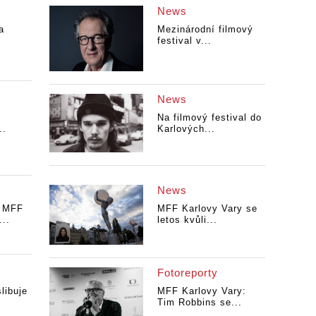
News
a
Mezinárodní filmový
.
festival v...
News
Na filmový festival do
..
Karlových...
News
 MFF
MFF Karlovy Vary se
...
letos kvůli...
Fotoreporty
libuje
MFF Karlovy Vary:
Tim Robbins se...