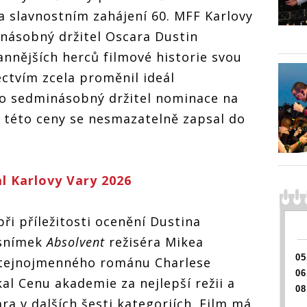
KVIFF převezmou
ezmou
 slavnostním zahájení 60. MFF Karlovy
Dustin Hoffman a
fman a
Juliette Binoche,
noche,
jnásobný držitel Oscara Dustin
ocenění získá i
ká i
Křišťá
Křišťálový
Jeffrey Wright
annějších herců filmové historie svou
ght
glóbus
glóbus si na
KVIFF 
ectvím zcela proměnil ideál
KVIFF převezmou
Dustin
Dustin Hoffman a
ko sedminásobný držitel nominace na
Juliett
Juliette Binoche,
ocenění
ocenění získá i
 této ceny se nesmazatelně zapsal do
Jeffrey
Jeffrey Wright
l Karlovy Vary 2026
při příležitosti ocenění Dustina
 snímek
Absolvent
režiséra Mikea
05
stejnojmenného románu Charlese
06
al Cenu akademie za nejlepší režii a
08
a v dalších šesti kategoriích. Film má