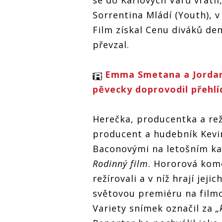
se do Karlových Varů vrátil
Sorrentina Mládí (Youth), v 
Film získal Cenu diváků de
převzal.
Emma Smetana a Jordan H
pěvecky doprovodil přehl
Herečka, producentka a rež
producent a hudebník Kevi
Baconovými na letošním ka
Rodinný film
. Hororová kom
režírovali a v níž hrají jeji
světovou premiéru na film
Variety snímek označil za
„