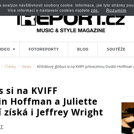
analýze návštěvnosti soubory cookie. Informace, jak tyto stránky použí
Rozumím
Více informací o nastavení cookies najdete
zde.
IDEO
FOTOREPORTY
BLOG
SOUTĚŽE
Články
News
Křišťálový glóbus si na KVIFF převezmou Dustin Hoffman a J
s si na KVIFF
n Hoffman a Juliette
 získá i Jeffrey Wright
RT