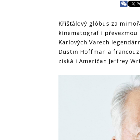
Křišťálový glóbus za mimo
kinematografii převezmou 
Karlových Varech legendárn
Dustin Hoffman a francouzs
získá i Američan Jeffrey Wr