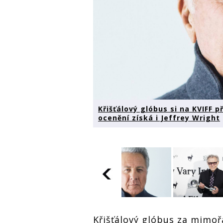
Křišťálový glóbus si na KVIFF 
ocenění získá i Jeffrey Wright
Křišťálový
Křišťálový
Křišťálový
glóbus si na
Křišťálový glóbus za mimo
glóbus si na
glóbus si n