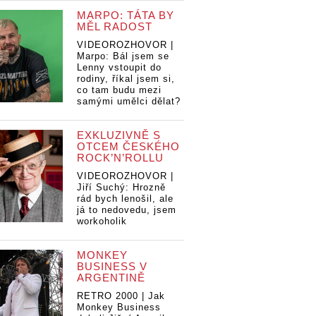
MARPO: TÁTA BY
MĚL RADOST
VIDEOROZHOVOR |
Marpo: Bál jsem se
Lenny vstoupit do
rodiny, říkal jsem si,
co tam budu mezi
samými umělci dělat?
EXKLUZIVNĚ S
OTCEM ČESKÉHO
ROCK’N’ROLLU
VIDEOROZHOVOR |
Jiří Suchý: Hrozně
rád bych lenošil, ale
já to nedovedu, jsem
workoholik
MONKEY
BUSINESS V
ARGENTINĚ
Kř
RETRO 2000 | Jak
Křišťálový
Křišťálový
Monkey Business
gl
glóbus si na
glóbus si na