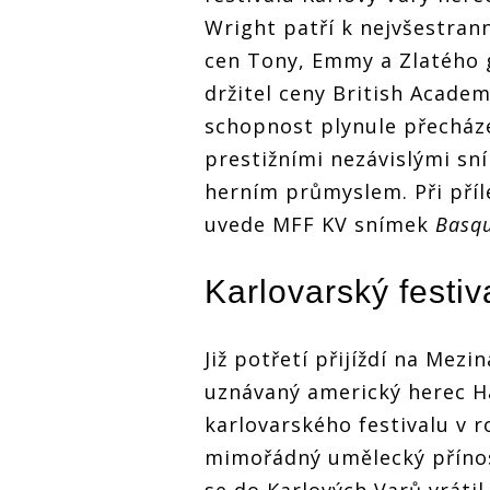
Wright patří k nejvšestran
cen Tony, Emmy a Zlatého 
držitel ceny British Acad
schopnost plynule přecház
prestižními nezávislými sn
herním průmyslem. Při příl
uvede MFF KV snímek
Basqu
Karlovarský festiv
Již potřetí přijíždí na Mezi
uznávaný americký herec Ha
karlovarského festivalu v r
mimořádný umělecký přínos