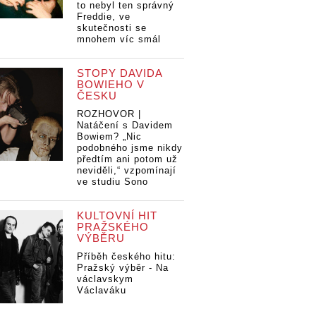
to nebyl ten správný
Freddie, ve
skutečnosti se
mnohem víc smál
STOPY DAVIDA
BOWIEHO V
ČESKU
ROZHOVOR |
Natáčení s Davidem
Bowiem? „Nic
podobného jsme nikdy
předtím ani potom už
neviděli,“ vzpomínají
ve studiu Sono
KULTOVNÍ HIT
PRAŽSKÉHO
VÝBĚRU
Příběh českého hitu:
Pražský výběr - Na
václavskym
Václaváku