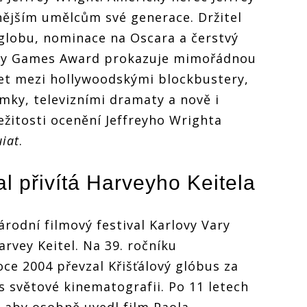
nějším umělcům své generace. Držitel
globu, nominace na Oscara a čerstvý
emy Games Award prokazuje mimořádnou
et mezi hollywoodskými blockbustery,
ímky, televizními dramaty a nově i
ežitosti ocenění Jeffreyho Wrighta
iat
.
al přivítá Harveyho Keitela
národní filmový festival Karlovy Vary
rvey Keitel. Na 39. ročníku
oce 2004 převzal Křišťálový glóbus za
 světové kinematografii. Po 11 letech