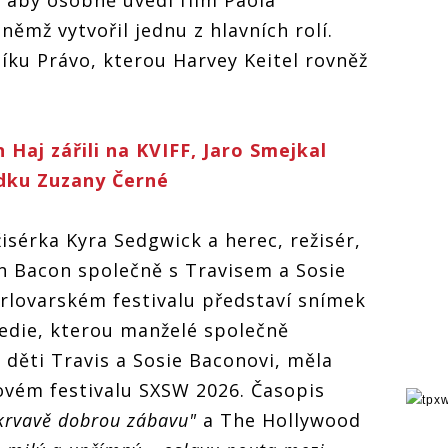
, aby osobně uvedl film Paola
němž vytvořil jednu z hlavních rolí.
níku Právo, kterou Harvey Keitel rovněž
aj zářili na KVIFF, Jaro Smejkal
ídku Zuzany Černé
isérka Kyra Sedgwick a herec, režisér,
n Bacon společně s Travisem a Sosie
rlovarském festivalu představí snímek
edie, kterou manželé společně
ch děti Travis a Sosie Baconovi, měla
ovém festivalu SXSW 2026. Časopis
krvavě dobrou zábavu"
a The Hollywood