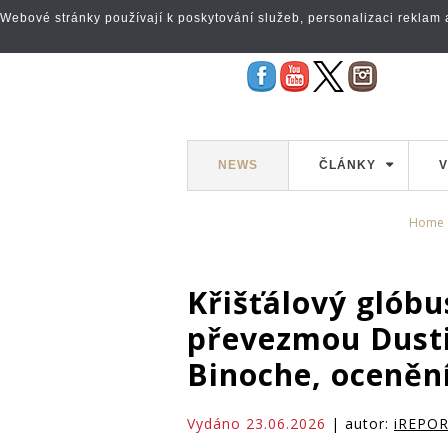
Webové stránky používají k poskytování služeb, personalizaci reklam a 
NEWS
ČLÁNKY
V
Home
Křišťálový glóbu
převezmou Dusti
Binoche, ocenění
Vydáno 23.06.2026
| autor:
iREPO