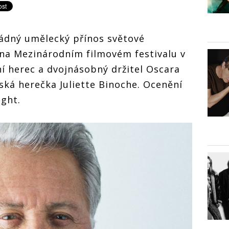
řádný umělecký přínos světové
na Mezinárodním filmovém festivalu v
í herec a dvojnásobný držitel Oscara
ká herečka Juliette Binoche. Ocenění
ight.