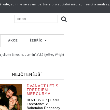
váte, sdílíme se svými partnery pro sociální média, inzerci a analýzy.
AKCE
ŽEBŘÍK
uliette Binoche, ocenění získá i Jeffrey Wright
NEJČTENĚJŠÍ
DVANÁCT LET S
FREDDIEM
MERCURYM
ROZHOVOR | Peter
Freestone: V
Bohemian Rhapsody