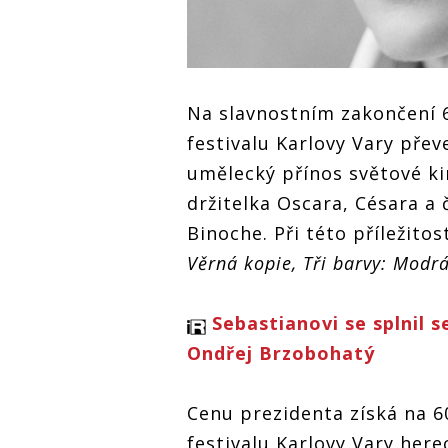
Na slavnostním zakončení 
festivalu Karlovy Vary pře
umělecký přínos světové ki
držitelka Oscara, Césara a 
Binoche. Při této příležitos
Věrná kopie, Tři barvy: Modr
Sebastianovi se splnil s
Ondřej Brzobohatý
Cenu prezidenta získá na 6
festivalu Karlovy Vary here