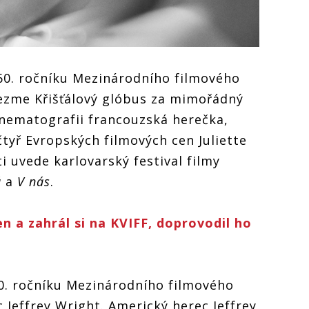
60. ročníku Mezinárodního filmového
vezme Křišťálový glóbus za mimořádný
nematografii francouzská herečka,
čtyř Evropských filmových cen Juliette
ti uvede karlovarský festival filmy
á
a
V nás
.
en a zahrál si na KVIFF, doprovodil ho
0. ročníku Mezinárodního filmového
c Jeffrey Wright. Americký herec Jeffrey