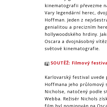
KVIFF převezmou
KVIFF převezmou
KVIFF přev
ou
kinematografii převezme na
Dustin Hoffman a
Dustin Hoffman a
Dustin Hof
 a
Juliette Binoche,
Juliette Binoche,
Juliette Bi
e,
Vary legendární herec, dvo
ocenění získá i
ocenění získá i
ocenění zís
Jeffrey Wright
Hoffman. Jeden z nejvšestr
Jeffrey Wright
Jeffrey Wri
genialitou a precizním her
hollywoodského hrdiny. Ja
Oscara a dvojnásobný vítěz
světové kinematografie.
SOUTĚŽ: Filmový festiva
Karlovarský festival uvede 
Hoffmana jeho průlomový
Nicholse, natočený podle 
Webba. Režisér Nichols získ
film byl nominován na Oscar