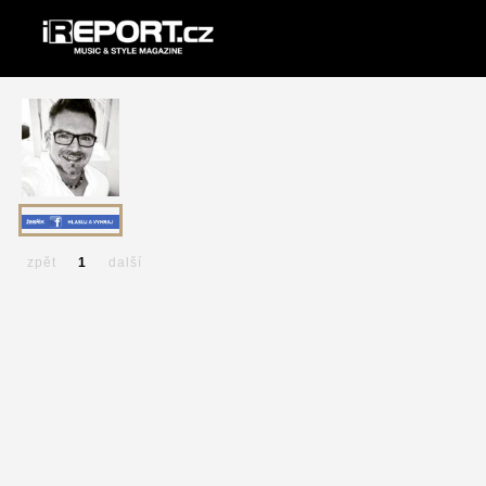
zpět
1
další