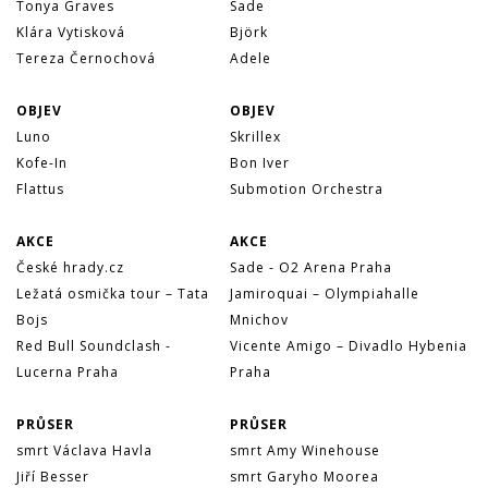
Tonya Graves
Sade
Klára Vytisková
Björk
Tereza Černochová
Adele
OBJEV
OBJEV
Luno
Skrillex
Kofe-In
Bon Iver
Flattus
Submotion Orchestra
AKCE
AKCE
České hrady.cz
Sade - O2 Arena Praha
Ležatá osmička tour – Tata
Jamiroquai – Olympiahalle
Bojs
Mnichov
Red Bull Soundclash -
Vicente Amigo – Divadlo Hybenia
Lucerna Praha
Praha
PRŮSER
PRŮSER
smrt Václava Havla
smrt Amy Winehouse
Jiří Besser
smrt Garyho Moorea