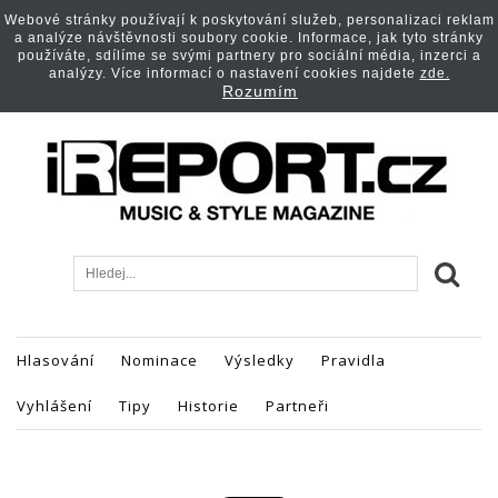
Webové stránky používají k poskytování služeb, personalizaci reklam
a analýze návštěvnosti soubory cookie. Informace, jak tyto stránky
používáte, sdílíme se svými partnery pro sociální média, inzerci a
analýzy. Více informací o nastavení cookies najdete
zde.
Rozumím
Hlasování
Nominace
Výsledky
Pravidla
Vyhlášení
Tipy
Historie
Partneři