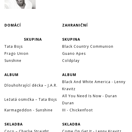
DOMÁCÍ
ZAHRANIČNÍ
SKUPINA
SKUPINA
Tata Bojs
Black Country Communion
Prago Union
Guano Apes
Sunshine
Coldplay
ALBUM
ALBUM
Black And White America - Lenny
Dlouhohrající děcka – J.A.R.
Kravitz
All You Need Is Now - Duran
Ležatá osmička – Tata Bojs
Duran
Karmageddon - Sunshine
III - Chickenfoot
SKLADBA
SKLADBA
Coco – Charlie Straight
Come On Get It - Lenny Kravitz