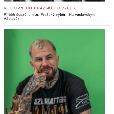
KULTOVNÍ HIT PRAŽSKÉHO VÝBĚRU
Příběh českého hitu: Pražský výběr - Na václavskym
Václaváku