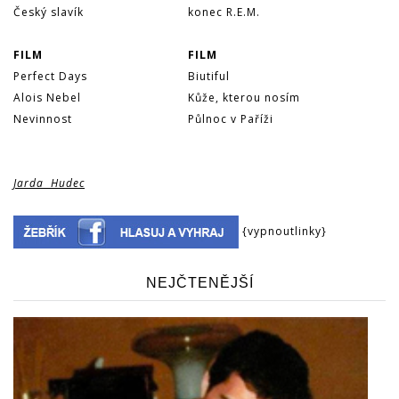
Český slavík
konec R.E.M.
FILM
FILM
Perfect Days
Biutiful
Alois Nebel
Kůže, kterou nosím
Nevinnost
Půlnoc v Paříži
Jarda
.
Hudec
{vypnoutlinky}
NEJČTENĚJŠÍ