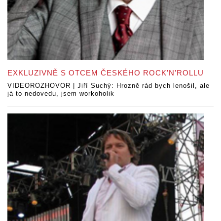
EXKLUZIVNĚ S OTCEM ČESKÉHO ROCK’N’ROLLU
VIDEOROZHOVOR | Jiří Suchý: Hrozně rád bych lenošil, ale
já to nedovedu, jsem workoholik