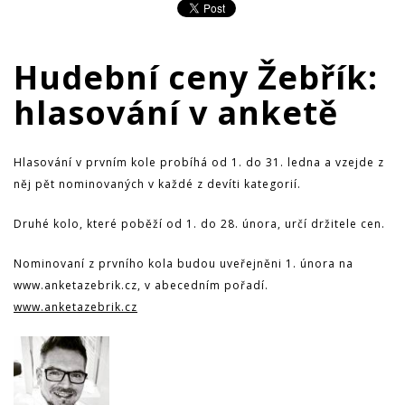
Hudební ceny Žebřík:
hlasování v anketě
Hlasování v prvním kole probíhá od 1. do 31. ledna a vzejde z
něj pět nominovaných v každé z devíti kategorií.
Druhé kolo, které poběží od 1. do 28. února, určí držitele cen.
Nominovaní z prvního kola budou uveřejněni 1. února na
www.anketazebrik.cz, v abecedním pořadí.
www.anketazebrik.cz