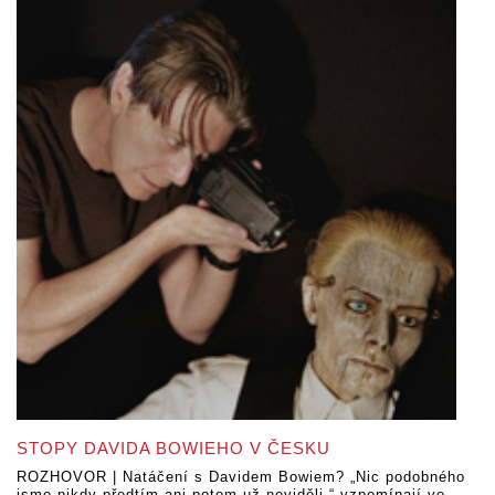
STOPY DAVIDA BOWIEHO V ČESKU
ROZHOVOR | Natáčení s Davidem Bowiem? „Nic podobného
jsme nikdy předtím ani potom už neviděli,“ vzpomínají ve