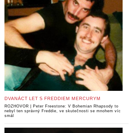
DVANÁCT LET S FREDDIEM MERCURYM
ROZHOVOR | Peter Freestone: V Bohemian Rhapsody to
nebyl ten správný Freddie, ve skutečnosti se mnohem víc
smál