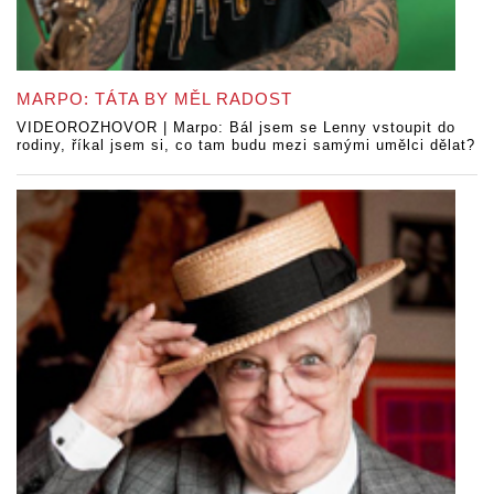
MARPO: TÁTA BY MĚL RADOST
VIDEOROZHOVOR | Marpo: Bál jsem se Lenny vstoupit do
rodiny, říkal jsem si, co tam budu mezi samými umělci dělat?