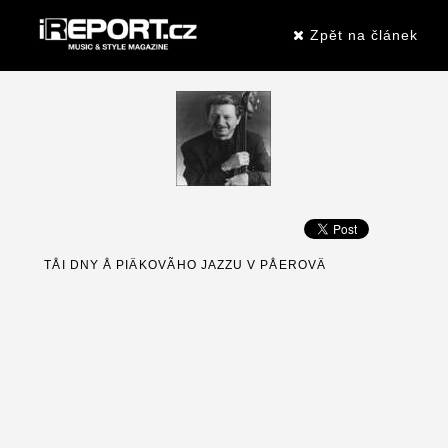
Zpět na článek
TÅI DNY Å PIÄKOVÃHO JAZZU V PÅEROVÄ