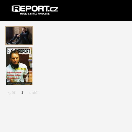
zpět
1
další