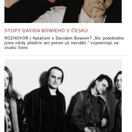
STOPY DAVIDA BOWIEHO V ČESKU
ROZHOVOR | Natáčení s Davidem Bowiem? „Nic podobného
jsme nikdy předtím ani potom už neviděli,“ vzpomínají ve
studiu Sono