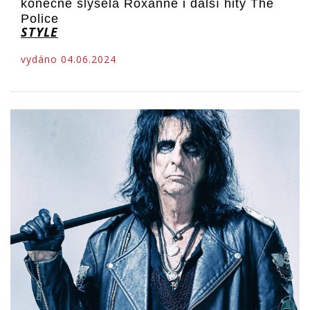
konečně slyšela Roxanne i další hity The
Police
STYLE
vydáno 04.06.2024