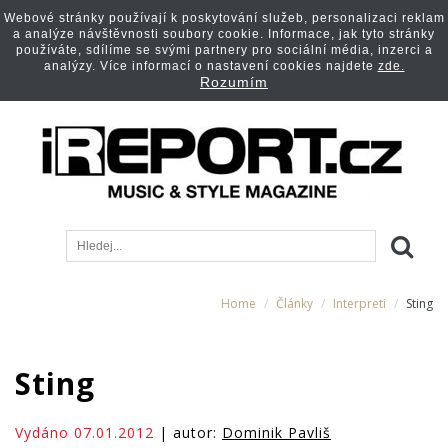
Webové stránky používají k poskytování služeb, personalizaci reklam
a analýze návštěvnosti soubory cookie. Informace, jak tyto stránky
používáte, sdílíme se svými partnery pro sociální média, inzerci a
analýzy. Více informací o nastavení cookies najdete
zde.
Rozumím
Home
Články
Interpreti
Sting
Sting
Vydáno 07.01.2012
| autor:
Dominik Pavliš