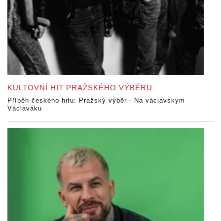
KULTOVNÍ HIT PRAŽSKÉHO VÝBĚRU
Příběh českého hitu: Pražský výběr - Na václavskym
Václaváku