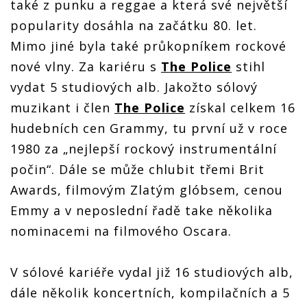
také z punku a reggae a která své největší
popularity dosáhla na začátku 80. let.
Mimo jiné byla také průkopníkem rockové
nové vlny. Za kariéru s
The Police
stihl
vydat 5 studiových alb. Jakožto sólový
muzikant i člen
The Police
získal celkem 16
hudebních cen Grammy, tu první už v roce
1980 za „nejlepší rockový instrumentální
počin“. Dále se může chlubit třemi Brit
Awards, filmovým Zlatým glóbsem, cenou
Emmy a v neposlední řadě take několika
nominacemi na filmového Oscara.
V sólové kariéře vydal již 16 studiových alb,
dále několik koncertních, kompilačních a 5