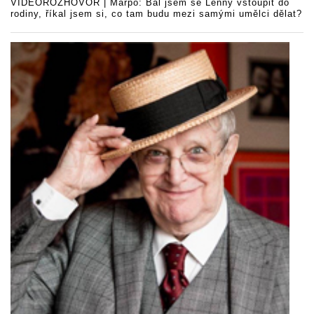
VIDEOROZHOVOR | Marpo: Bál jsem se Lenny vstoupit do
rodiny, říkal jsem si, co tam budu mezi samými umělci dělat?