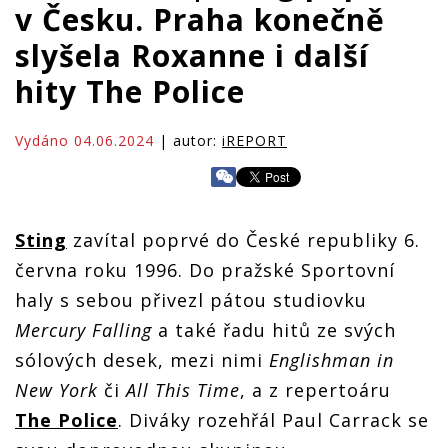
v Česku. Praha konečně
slyšela Roxanne i další
hity The Police
Vydáno 04.06.2024
| autor:
iREPORT
Sting
zavítal poprvé do České republiky 6.
června roku 1996. Do pražské Sportovní
haly s sebou přivezl pátou studiovku
Mercury Falling
a také řadu hitů ze svých
sólových desek, mezi nimi
Englishman in
New York
či
All This Time
, a z repertoáru
The Police
. Diváky rozehřál Paul Carrack se