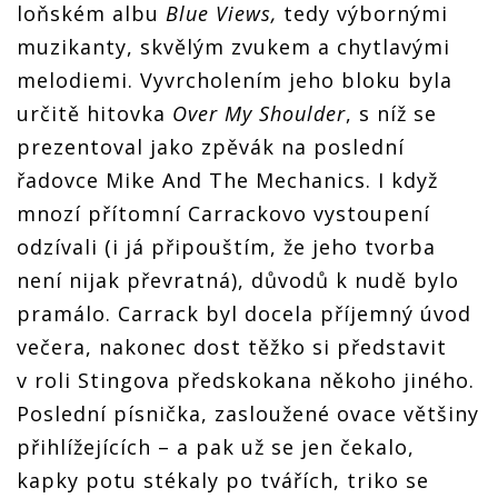
loňském albu
Blue Views,
tedy výbornými
muzikanty, skvělým zvukem a chytlavými
melodiemi. Vyvrcholením jeho bloku byla
určitě hitovka
Over My Shoulder
, s níž se
prezentoval jako zpěvák na poslední
řadovce Mike And The Mechanics. I když
mnozí přítomní Carrackovo vystoupení
odzívali (i já připouštím, že jeho tvorba
není nijak převratná), důvodů k nudě bylo
pramálo. Carrack byl docela příjemný úvod
večera, nakonec dost těžko si představit
v roli Stingova předskokana někoho jiného.
Poslední písnička, zasloužené ovace většiny
přihlížejících – a pak už se jen čekalo,
kapky potu stékaly po tvářích, triko se