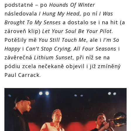
podstatné – po
Hounds Of Winter
následovala
I Hung My Head
, po ní
I Was
Brought To My Senses
a dostalo se i na hit (a
zároveň klip)
Let Your Soul Be Your Pilot
.
Potěšily mě
You Still Touch Me
, ale i
I'm So
Happy
i
Can't Stop Crying, All Four Seasons
i
závěrečná
Lithium Sunset
, při níž se na
pódiu zcela nečekaně objevil i již zmíněný
Paul Carrack.