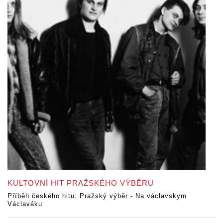
KULTOVNÍ HIT PRAŽSKÉHO VÝBĚRU
Příběh českého hitu: Pražský výběr - Na václavskym
Václaváku