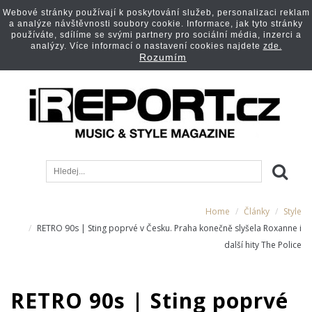
Webové stránky používají k poskytování služeb, personalizaci reklam
a analýze návštěvnosti soubory cookie. Informace, jak tyto stránky
používáte, sdílíme se svými partnery pro sociální média, inzerci a
analýzy. Více informací o nastavení cookies najdete
zde.
Rozumím
Home
Články
Style
RETRO 90s | Sting poprvé v Česku. Praha konečně slyšela Roxanne i
další hity The Police
RETRO 90s | Sting poprvé