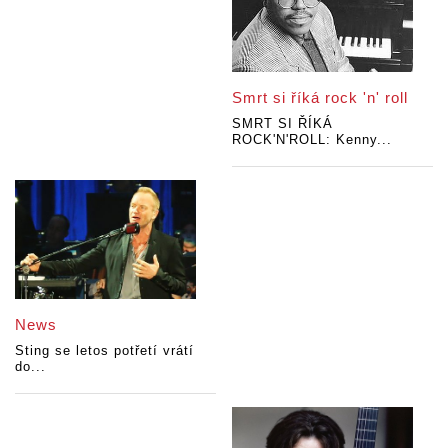
Smrt si říká rock 'n' roll
SMRT SI ŘÍKÁ
ROCK'N'ROLL: Kenny...
News
Sting se letos potřetí vrátí
do...