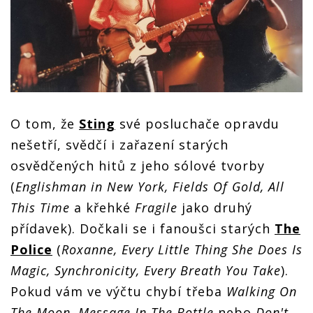
O tom, že
Sting
své posluchače opravdu
nešetří, svědčí i zařazení starých
osvědčených hitů z jeho sólové tvorby
(
Englishman in New York, Fields Of Gold, All
This Time
a křehké
Fragile
jako druhý
přídavek). Dočkali se i fanoušci starých
The
Police
(
Roxanne, Every Little Thing She Does Is
Magic, Synchronicity, Every Breath You Take
).
Pokud vám ve výčtu chybí třeba
Walking On
The
Moon, Message In The Bottle
nebo
Don't