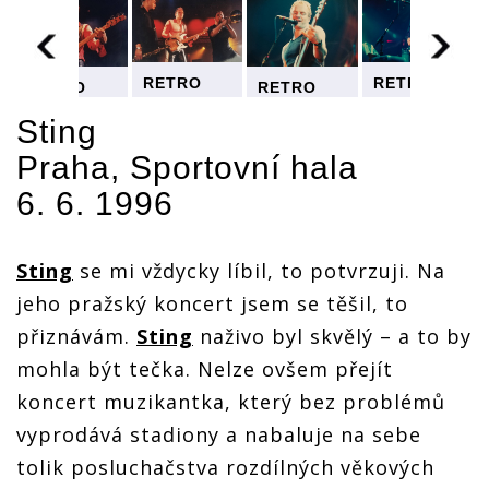
RETRO
RETRO
RETRO
RETRO
90s |
90s |
90s |
90s |
Sting
Sting
Sting
Sting
Sting
poprvé v
poprvé v
poprvé v
poprvé v
Praha, Sportovní hala
Česku.
Česku.
Česku.
Česku.
Praha
Praha
Praha
Praha
6. 6. 1996
konečně
konečně
konečně
konečně
slyšela
slyšela
slyšela
slyšela
Roxanne i
Roxanne i
Roxanne i
Roxanne i
další hity
další hity
další hity
další hity
Sting
se mi vždycky líbil, to potvrzuji. Na
The
The
The
The
Police
Police
jeho pražský koncert jsem se těšil, to
Police
Police
přiznávám.
Sting
naživo byl skvělý – a to by
mohla být tečka. Nelze ovšem přejít
koncert muzikantka, který bez problémů
vyprodává stadiony a nabaluje na sebe
tolik posluchačstva rozdílných věkových