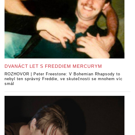
DVANÁCT LET S FREDDIEM MERCURYM
ROZHOVOR | Peter Freestone: V Bohemian Rhapsody to
nebyl ten správný Freddie, ve skutečnosti se mnohem víc
smál