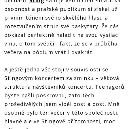
dechařů.
Sting
sám je velmi charismatická
osobnost a pražské publikum si získal už
prvním tónem svého skvělého hlasu a
rozezvučením strun své baskytary. Že nás
dokázal perfektně naladit na svou vysílací
vlnu, o tom svědčí i fakt, že se v průběhu
večera na pódium vrátil dvakrát.
A ještě jedna věc stojí v souvislosti se
Stingovým koncertem za zmínku – věková
struktura návštěvníků koncertu. Teenagerů
byste našli poskrovnu, zato těch
prošedivělých jsem viděl dost a dost. Mně
osobně bylo ten večer v této společnosti,
hlavně ale ve Stingově přítomnosti, moc