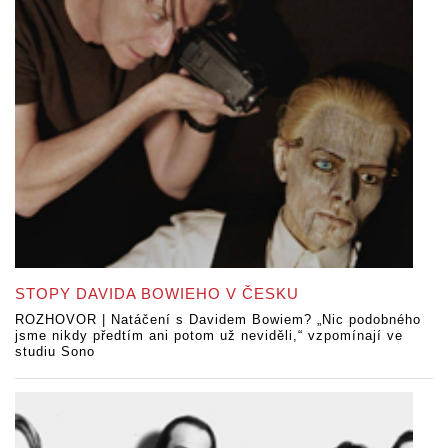
STOPY DAVIDA BOWIEHO V ČESKU
ROZHOVOR | Natáčení s Davidem Bowiem? „Nic podobného
jsme nikdy předtím ani potom už neviděli,“ vzpomínají ve
studiu Sono