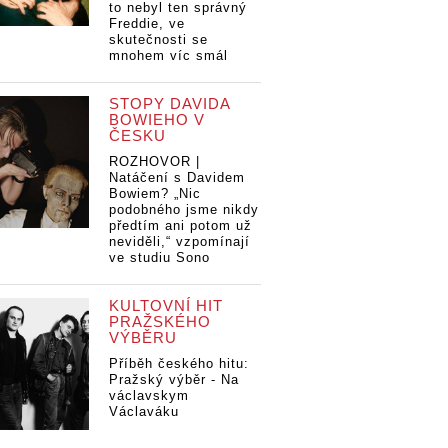
to nebyl ten správný
Freddie, ve
skutečnosti se
mnohem víc smál
STOPY DAVIDA
BOWIEHO V
ČESKU
ROZHOVOR |
Natáčení s Davidem
Bowiem? „Nic
podobného jsme nikdy
předtím ani potom už
neviděli,“ vzpomínají
ve studiu Sono
KULTOVNÍ HIT
PRAŽSKÉHO
VÝBĚRU
Příběh českého hitu:
Pražský výběr - Na
václavskym
Václaváku