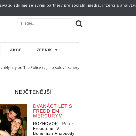
váte, sdílíme se svými partnery pro sociální média, inzerci a analýzy.
AKCE
ŽEBŘÍK
zněly hity od The Police i z jeho sólové kariéry
NEJČTENĚJŠÍ
DVANÁCT LET S
FREDDIEM
MERCURYM
ROZHOVOR | Peter
Freestone: V
Bohemian Rhapsody