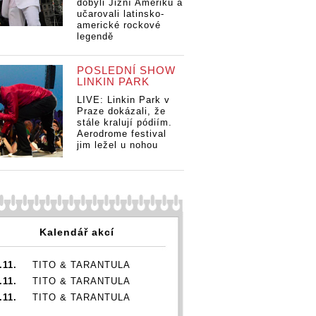
dobyli Jižní Ameriku a
učarovali latinsko-
americké rockové
legendě
POSLEDNÍ SHOW
LINKIN PARK
LIVE: Linkin Park v
Praze dokázali, že
stále kralují pódiím.
Aerodrome festival
jim ležel u nohou
Kalendář akcí
.11.
TITO & TARANTULA
.11.
TITO & TARANTULA
.11.
TITO & TARANTULA