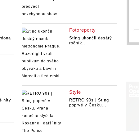
Fotoreporty
rdona
Sting ukončil desátý
ročník...
Style
é hity
RETRO 90s | Sting
poprvé v Česku....