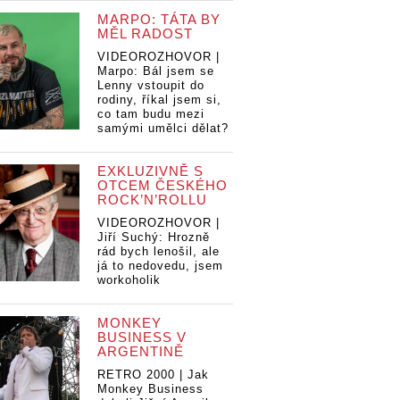
MARPO: TÁTA BY
MĚL RADOST
VIDEOROZHOVOR |
Marpo: Bál jsem se
Lenny vstoupit do
rodiny, říkal jsem si,
co tam budu mezi
samými umělci dělat?
EXKLUZIVNĚ S
OTCEM ČESKÉHO
ROCK’N’ROLLU
VIDEOROZHOVOR |
Jiří Suchý: Hrozně
rád bych lenošil, ale
já to nedovedu, jsem
workoholik
MONKEY
BUSINESS V
ARGENTINĚ
RETRO 2000 | Jak
Monkey Business