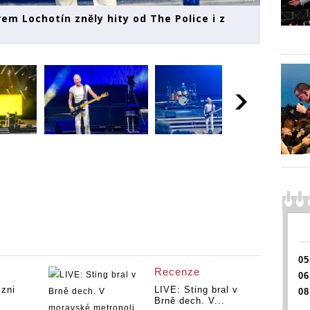
rem Lochotín zněly hity od The Police i z
05
Recenze
06
lzni
LIVE: Sting bral v
08
Brně dech. V...