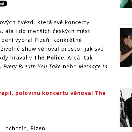
ových hvězd, která své koncerty
, ale i do menších českých měst.
upení vybral Plzeň, konkrétně
živelné show věnoval prostor jak své
kdy hrával v
The Police
. Areál tak
, Every Breath You Take
nebo
Message in
kvapil, polovinu koncertu věnoval The
, Lochotín, Plzeň