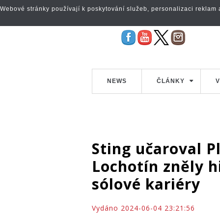
Webové stránky používají k poskytování služeb, personalizaci reklam a 
NEWS
ČLÁNKY
V
Sting učaroval P
Lochotín zněly hi
sólové kariéry
Vydáno 2024-06-04 23:21:56