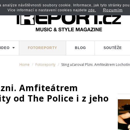
analýze návštěvnosti soubory cookie. Informace, jak tyto stránky použí
Rozumím
Více informací o nastavení cookies najdete
zde.
IDEO
FOTOREPORTY
BLOG
SOUTĚŽE
Home
Fotoreporty
Sting učaroval Plzni. Amfiteátrem Lochotín 
lzni. Amfiteátrem
ty od The Police i z jeho