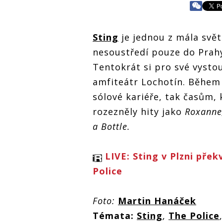
Sting
je jednou z mála svět
nesoustředí pouze do Prahy
Tentokrát si pro své vysto
amfiteátr Lochotín. Během 
sólové kariéře, tak časům, 
rozezněly hity jako
Roxanne
a Bottle.
LIVE: Sting v Plzni pře
Police
Foto:
Martin Hanáček
Témata:
Sting
,
The Police