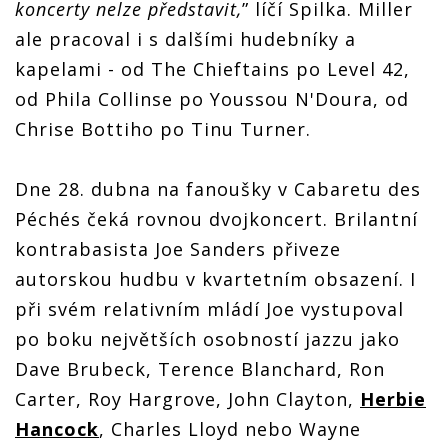
koncerty nelze představit,
” líčí Spilka. Miller
ale pracoval i s dalšími hudebníky a
kapelami - od The Chieftains po Level 42,
od Phila Collinse po Youssou N'Doura, od
Chrise Bottiho po Tinu Turner.
Dne 28. dubna na fanoušky v Cabaretu des
Péchés čeká rovnou dvojkoncert. Brilantní
kontrabasista Joe Sanders přiveze
autorskou hudbu v kvartetním obsazení. I
při svém relativním mládí Joe vystupoval
po boku největších osobností jazzu jako
Dave Brubeck, Terence Blanchard, Ron
Carter, Roy Hargrove, John Clayton,
Herbie
Hancock
, Charles Lloyd nebo Wayne