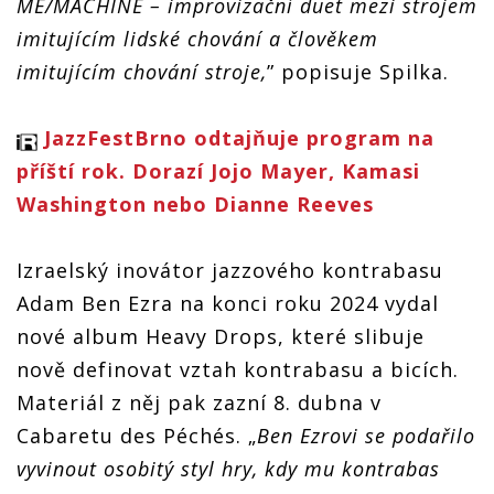
ME/MACHINE – improvizační duet mezi strojem
imitujícím lidské chování a člověkem
imitujícím chování stroje,
” popisuje Spilka.
JazzFestBrno odtajňuje program na
příští rok. Dorazí Jojo Mayer, Kamasi
Washington nebo Dianne Reeves
Izraelský inovátor jazzového kontrabasu
Adam Ben Ezra na konci roku 2024 vydal
nové album Heavy Drops, které slibuje
nově definovat vztah kontrabasu a bicích.
Materiál z něj pak zazní 8. dubna v
Cabaretu des Péchés. „
Ben Ezrovi se podařilo
vyvinout osobitý styl hry, kdy mu kontrabas