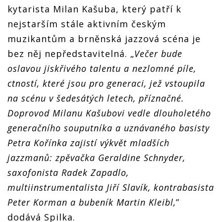
kytarista Milan Kašuba, který patří k
nejstarším stále aktivním českým
muzikantům a brněnská jazzová scéna je
bez něj nepředstavitelná. „
Večer bude
oslavou jiskřivého talentu a nezlomné píle,
ctností, které jsou pro generaci, jež vstoupila
na scénu v šedesátých letech, příznačné.
Doprovod Milanu Kašubovi vedle dlouholetého
generačního souputníka a uznávaného basisty
Petra Kořínka zajistí výkvět mladších
jazzmanů: zpěvačka Geraldine Schnyder,
saxofonista Radek Zapadlo,
multiinstrumentalista Jiří Slavík, kontrabasista
Peter Korman a bubeník Martin Kleibl,
”
dodává Spilka.