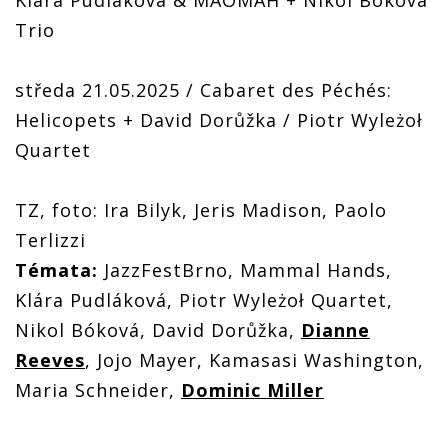
Klára Pudláková & MAOMAH + Nikol Bóková
Trio
středa 21.05.2025 / Cabaret des Péchés:
Helicopets + David Dorůžka / Piotr Wyleżoł
Quartet
TZ, foto: Ira Bilyk, Jeris Madison, Paolo
Terlizzi
Témata:
JazzFestBrno, Mammal Hands,
Klára Pudláková, Piotr Wyleżoł Quartet,
Nikol Bóková, David Dorůžka,
Dianne
Reeves
, Jojo Mayer, Kamasasi Washington,
Maria Schneider,
Dominic Miller