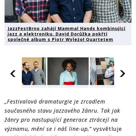
JazzFestBrno zahájí Mammal Hands kombinující
jazz a elektroniku. David Dorůžka pokřtí
společné album s Piotr Wyleżoł Quartetem
JazzFestBrno
JazzFestBrno
JazzFestBrno
zahájí Mammal
zahájí Mammal
zahájí Mammal
„Festivalová dramaturgie je zrcadlem
Hands
Hands
Hands
kombinující
kombinující
kombinující
současného stavu jazzového žánru. Tak jak
jazz a
jazz a
jazz a
elektroniku.
elektroniku.
elektroniku.
žánry pro nastupující generace ztrácejí na
David Dorůžka
David Dorůžka
David Dorůžka
významu, mění se i náš line-up,“
vysvětluje
pokřtí
pokřtí
pokřtí
společné
společné
společné