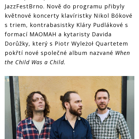
JazzFestBrno. Nově do programu přibyly
květnové koncerty klavíristky Nikol Bókové
s triem, kontrabasistky Kláry Pudlákové s
formací MAOMAH a kytaristy Davida
Dorůžky, který s Piotr Wyleżoł Quartetem
pokřtí nové společné album nazvané
When
the Child Was a Child.