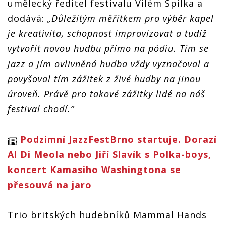
umělecký ředitel festivalu Vilém Spilka a
album s Piotr
album s Piotr
album s Piotr
Wyleżoł
Wyleżoł
Wyleżoł
dodává:
„Důležitým měřítkem pro výběr kapel
Quartetem
Quartetem
Quartetem
je kreativita, schopnost improvizovat a tudíž
vytvořit novou hudbu přímo na pódiu. Tím se
jazz a jím ovlivněná hudba vždy vyznačoval a
povyšoval tím zážitek z živé hudby na jinou
úroveň. Právě pro takové zážitky lidé na náš
festival chodí.”
Podzimní JazzFestBrno startuje. Dorazí
Al Di Meola nebo Jiří Slavík s Polka-boys,
koncert Kamasiho Washingtona se
přesouvá na jaro
Trio britských hudebníků Mammal Hands