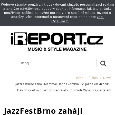
Webové stránky používají k poskytování služeb, personalizaci reklam
a analýze návštěvnosti soubory cookie. Informace, jak tyto stránky
používáte, sdílíme se svými partnery pro sociální média, inzerci a
analýzy. Více informací o nastavení cookies najdete
zde.
Rozumím
Home
Články
News
JazzFestBrno zahájí Mammal Hands kombinující jazz a elektroniku.
David Dorůžka pokřtí společné album s Piotr Wyleżoł Quartetem
JazzFestBrno zahájí