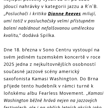
jdoucí nahrávky v kategorii jazzu a R´n´B.
„
Posluchači i kritika
Dianne Reeves
milují,
umí totiž v posluchačsky velmi přístupném
balení nabídnout nefalšovanou uměleckou
kvalitu,
” dodává Spilka.
Dne 18. března v Sono Centru vystoupí na
svém jediném tuzemském koncertě v roce
2025 jedna z nejkultovnějších osobností
současné jazzové scény americký
saxofonista Kamasi Washington. Do Brna
přijede tento hudebník v rámci turné k
loňskému albu Fearless Movement. „
Kamasi
Washington běžně hrává nejen na jazzových
festivalech, ale i na obřích letních akcích jako