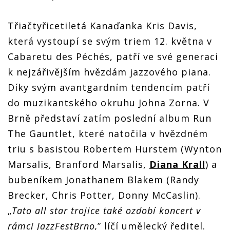
Třiačtyřicetiletá Kanaďanka Kris Davis,
která vystoupí se svým triem 12. května v
Cabaretu des Péchés, patří ve své generaci
k nejzářivějším hvězdám jazzového piana.
Díky svým avantgardním tendencím patří
do muzikantského okruhu Johna Zorna. V
Brně představí zatím poslední album Run
The Gauntlet, které natočila v hvězdném
triu s basistou Robertem Hurstem (Wynton
Marsalis, Branford Marsalis,
Diana Krall
) a
bubeníkem Jonathanem Blakem (Randy
Brecker, Chris Potter, Donny McCaslin).
„
Tato all star trojice také ozdobí koncert v
rámci JazzFestBrno,
” líčí umělecký ředitel.