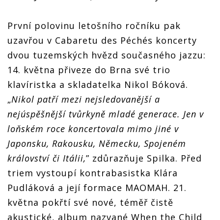
První polovinu letošního ročníku pak
uzavřou v Cabaretu des Péchés koncerty
dvou tuzemských hvězd současného jazzu:
14. května přiveze do Brna své trio
klavíristka a skladatelka Nikol Bóková.
„
Nikol patří mezi nejsledovanější a
nejúspěšnější tvůrkyně mladé generace. Jen v
loňském roce koncertovala mimo jiné v
Japonsku, Rakousku, Německu, Spojeném
království či Itálii,
” zdůrazňuje Spilka. Před
triem vystoupí kontrabasistka Klára
Pudláková a její formace MAOMAH. 21.
května pokřtí své nové, téměř čistě
akustické, album nazvané When the Child