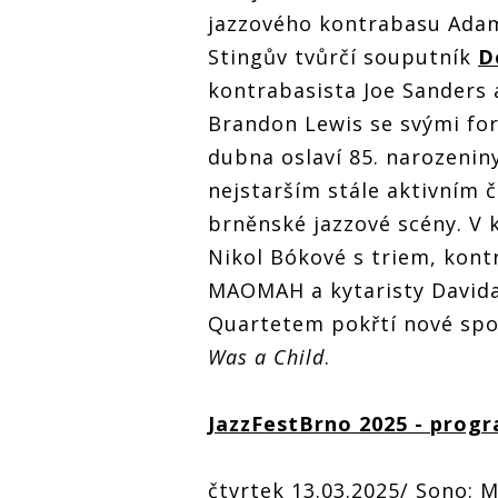
jazzového kontrabasu Adam 
Stingův tvůrčí souputník
D
kontrabasista Joe Sanders 
Brandon Lewis se svými fo
dubna oslaví 85. narozeniny
nejstarším stále aktivním
brněnské jazzové scény. V 
Nikol Bókové s triem, kont
MAOMAH a kytaristy Davida 
Quartetem pokřtí nové sp
Was a Child
.
JazzFestBrno 2025 - progr
čtvrtek 13.03.2025/ Sono: