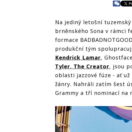
Na jediný letošní tuzemský
brněnského Sona v rámci f
formace BADBADNOTGOOD. I
produkční tým spolupracují
Kendrick Lamar
, Ghostfac
Tyler, The Creator
, jsou 
oblasti jazzové fúze - ať 
žánry. Nahráli zatím šest ú
Grammy a tří nominací na 