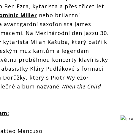
Ben Ezra, kytarista a přes třicet let
ominic Miller
nebo brilantní
a avantgardní saxofonista James
rmacemi. Na Mezinárodní den jazzu 30.
 kytarista Milan Kašuba, který patří k
 českým muzikantům a legendám
květnu proběhnou koncerty klavíristky
rabasistky Kláry Pudlákové s formací
Dorůžky, který s Piotr Wyleżoł
olečné album nazvané
When the Child
am:
 Matteo Mancuso