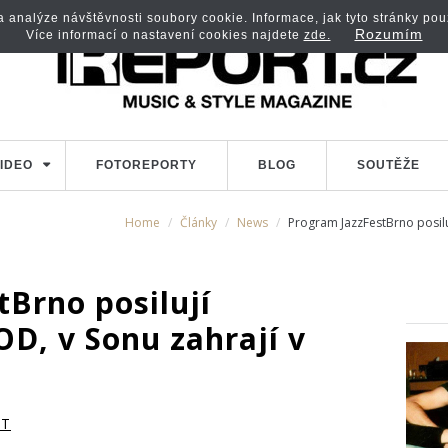
analýze návštěvnosti soubory cookie. Informace, jak tyto stránky použí
Rozumím
Více informací o nastavení cookies najdete
zde.
IDEO
FOTOREPORTY
BLOG
SOUTĚŽE
Home
Články
News
Program JazzFestBrno posi
Brno posilují
 v Sonu zahrají v
RT