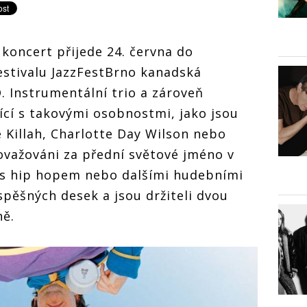
 koncert přijede 24. června do
estivalu JazzFestBrno kanadská
nstrumentální trio a zároveň
cí s takovými osobnostmi, jako jsou
e Killah, Charlotte Day Wilson nebo
považováni za přední světové jméno v
už s hip hopem nebo dalšími hudebními
spěšných desek a jsou držiteli dvou
ně.