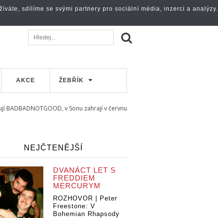
váte, sdílíme se svými partnery pro sociální média, inzerci a analýzy.
AKCE
ŽEBŘÍK
lují BADBADNOTGOOD, v Sonu zahrají v červnu
NEJČTENĚJŠÍ
DVANÁCT LET S
FREDDIEM
MERCURYM
ROZHOVOR | Peter
Freestone: V
Bohemian Rhapsody