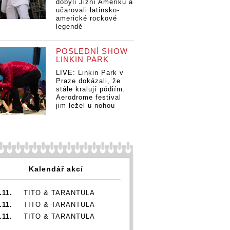
dobyli Jižní Ameriku a
učarovali latinsko-
americké rockové
legendě
zzFestBrno
POSLEDNÍ SHOW
TGOOD, v
LINKIN PARK
jí v červnu
LIVE: Linkin Park v
Program JazzFestBrno
Praze dokázali, že
posilují
stále kralují pódiím.
Program JazzFe
BADBADNOTGOOD, v
Aerodrome festival
posilují
jim ležel u nohou
Sonu zahrají v červnu
BADBADNOTGOO
Sonu zahrají v 
Kalendář akcí
.11.
TITO & TARANTULA
.11.
TITO & TARANTULA
.11.
TITO & TARANTULA