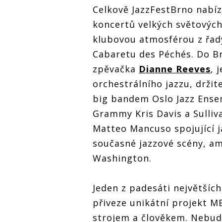
Celkově JazzFestBrno nabíz
koncertů velkých světových
klubovou atmosférou z řady
Cabaretu des Péchés. Do Br
zpěvačka
Dianne Reeves
, 
orchestrálního jazzu, drži
big bandem Oslo Jazz Ensem
Grammy Kris Davis a Sulliva
Matteo Mancuso spojující j
současné jazzové scény, a
Washington.
Jeden z padesáti největšíc
přiveze unikátní projekt 
strojem a člověkem. Nebudo