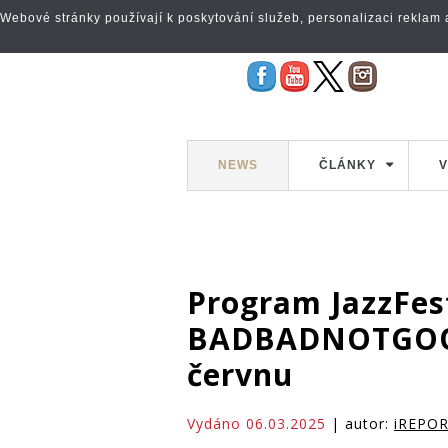
Webové stránky používají k poskytování služeb, personalizaci reklam a 
NEWS
ČLÁNKY
V
Program JazzFest
BADBADNOTGOOD,
červnu
Vydáno 06.03.2025
| autor:
iREPO