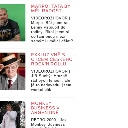
MARPO: TÁTA BY
MĚL RADOST
VIDEOROZHOVOR |
Marpo: Bál jsem se
Lenny vstoupit do
rodiny, říkal jsem si,
co tam budu mezi
samými umělci dělat?
EXKLUZIVNĚ S
OTCEM ČESKÉHO
ROCK’N’ROLLU
VIDEOROZHOVOR |
Jiří Suchý: Hrozně
rád bych lenošil, ale
já to nedovedu, jsem
workoholik
MONKEY
BUSINESS V
ARGENTINĚ
RETRO 2000 | Jak
Monkey Business