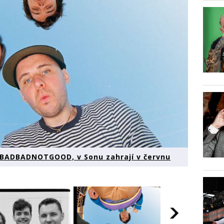
í BADBADNOTGOOD, v Sonu zahrají v červnu