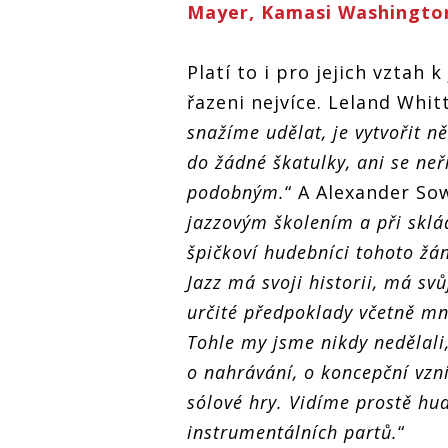
Mayer, Kamasi Washingto
Platí to i pro jejich vztah 
řazeni nejvíce. Leland Whit
snažíme udělat, je vytvořit 
do žádné škatulky, ani se ne
podobným.
“ A Alexander Sow
jazzovým školením a při sklá
špičkoví hudebníci tohoto žá
Jazz má svoji historii, má svů
určité předpoklady včetně m
Tohle my jsme nikdy nedělali,
o nahrávání, o koncepční vzn
sólové hry. Vidíme prostě hud
instrumentálních partů.
“