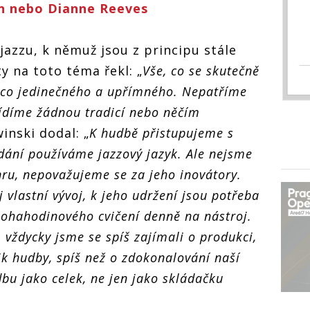
n nebo Dianne Reeves
k jazzu, k němuž jsou z principu stále
ty na toto téma řekl: „
Vše, co se skutečně
něco jedinečného a upřímného. Nepatříme
řídíme žádnou tradicí nebo něčím
inski dodal: „
K hudbě přistupujeme s
dání používáme jazzový jazyk. Ale nejsme
nru, nepovažujeme se za jeho inovátory.
j vlastní vývoj, k jeho udržení jsou potřeba
nohahodinového cvičení denně na nástroj.
 vždycky jsme se spíš zajímali o produkci,
ik hudby, spíš než o zdokonalování naší
bu jako celek, ne jen jako skládačku