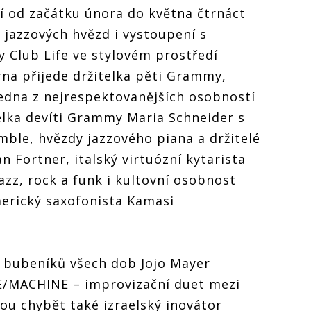
í od začátku února do května čtrnáct
 jazzových hvězd i vystoupení s
 Club Life ve stylovém prostředí
na přijede držitelka pěti Grammy,
jedna z nejrespektovanějších osobností
telka devíti Grammy Maria Schneider s
ble, hvězdy jazzového piana a držitelé
n Fortner, italský virtuózní kytarista
azz, rock a funk i kultovní osobnost
merický saxofonista Kamasi
h bubeníků všech dob Jojo Mayer
ME/MACHINE – improvizační duet mezi
u chybět také izraelský inovátor