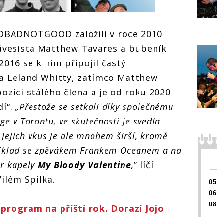
Program Ja
ADBADNOTGOOD založili v roce 2010
posilují
lávesista Matthew Tavares a bubeník
BADBADNO
Sonu zahra
2016 se k nim připojil častý
am JazzFestBrno
ta Leland Whitty, zatímco Matthew
jí
Program JazzFestBrno
ozici stálého člena a je od roku 2020
ADNOTGOOD, v
posilují
zahrají v červnu
BADBADNOTGOOD, v
dí“.
„Přestože se setkali díky společnému
Sonu zahrají v červnu
e v Torontu, ve skutečnosti je svedla
Jejich vkus je ale mnohem širší, kromě
říklad se zpěvákem Frankem Oceanem a na
er kapely
My Bloody Valentine
,
” líčí
Vilém Spilka.
05
06
08
program na příští rok. Dorazí Jojo