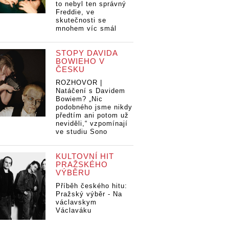
to nebyl ten správný
Freddie, ve
skutečnosti se
mnohem víc smál
STOPY DAVIDA
BOWIEHO V
ČESKU
ROZHOVOR |
Natáčení s Davidem
Bowiem? „Nic
podobného jsme nikdy
předtím ani potom už
neviděli,“ vzpomínají
ve studiu Sono
KULTOVNÍ HIT
PRAŽSKÉHO
VÝBĚRU
Příběh českého hitu:
Pražský výběr - Na
václavskym
Václaváku