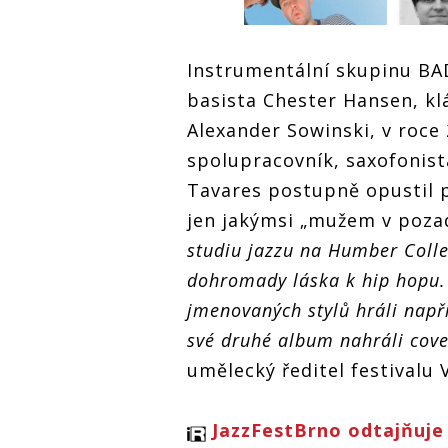
Program JazzFestBrno
Instrumentální skupinu B
posilují
basista Chester Hansen, k
BADBADNOTGOOD, v
Sonu zahrají v červnu
Alexander Sowinski, v roce 
Progr
spolupracovník, saxofonis
posilu
Program JazzFestBrno
Tavares postupně opustil p
BADB
posilují
Sonu 
BADBADNOTGOOD, v
jen jakýmsi „mužem v poza
Sonu zahrají v červnu
studiu jazzu na Humber Colleg
dohromady láska k hip hopu. 
jmenovaných stylů hráli nap
své druhé album nahráli cov
umělecký ředitel festivalu 
JazzFestBrno odtajňuje 