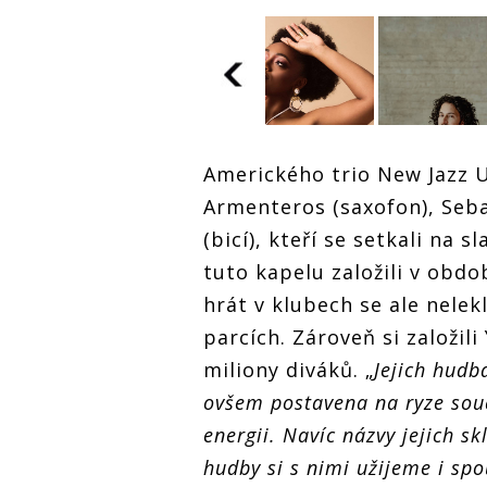
Duben s
Amerického trio New Jazz U
festivalem
Armenteros (saxofon), Seba
JazzFestBrno:
Hvězdná Samara
(bicí), kteří se setkali na s
Joy, klubový
vibe i
tuto kapelu založili v obd
mezinárodní den
Duben s
Duben s
hrát v klubech se ale nelekl
jazzu s Emmetem
festivalem
festivalem
Cohenem
JazzFestBrno:
JazzFestBr
parcích. Zároveň si založil
a
Hvězdná Samara
Hvězdná S
miliony diváků. „
Jejich hudba
Joy, klubový
Joy, klubo
vibe i
vibe i
ovšem postavena na ryze sou
n
mezinárodní den
mezinárodn
m
jazzu s Emmetem
jazzu s Em
energii. Navíc názvy jejich s
Cohenem
Cohenem
hudby si s nimi užijeme i spo