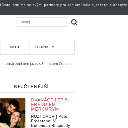
váte, sdílíme se svými partnery pro sociální média, inzerci a analýzy.
AKCE
ŽEBŘÍK
be i mezinárodní den jazzu s Emmetem Cohenem
NEJČTENĚJŠÍ
DVANÁCT LET S
FREDDIEM
MERCURYM
ROZHOVOR | Peter
Freestone: V
Bohemian Rhapsody