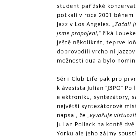
student pařížské konzervat
potkali v roce 2001 během 
Jazz v Los Angeles. „
Začali j
jsme propojeni,
“ říká Louek
ještě několikrát, teprve lo
doprovodili vrcholní jazzov
možnosti dua a bylo nomin
Sérii Club Life pak pro prv
klávesista Julian “J3PO” Po
elektroniku, syntezátory, s
největší syntezátorové mi
napsal, že „
vyvažuje virtuozi
Julian Pollack na kontě dvě
Yorku ale jeho zájmy soustř