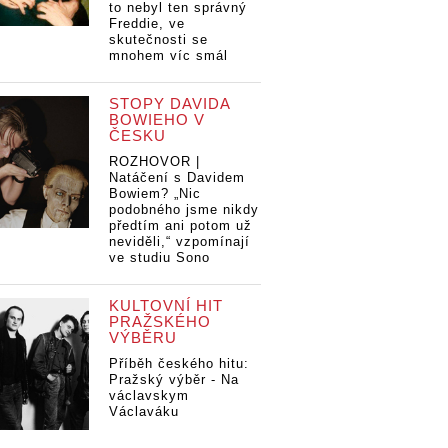
to nebyl ten správný
Freddie, ve
skutečnosti se
mnohem víc smál
STOPY DAVIDA
BOWIEHO V
ČESKU
ROZHOVOR |
Natáčení s Davidem
Bowiem? „Nic
podobného jsme nikdy
předtím ani potom už
neviděli,“ vzpomínají
ve studiu Sono
KULTOVNÍ HIT
PRAŽSKÉHO
VÝBĚRU
Příběh českého hitu:
Pražský výběr - Na
václavskym
Václaváku