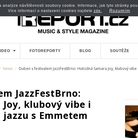
analýze návštěvnosti soubory cookie. Informace, jak tyto stránky použí
Rozumím
Více informací o nastavení cookies najdete
zde.
IDEO
FOTOREPORTY
BLOG
SOUTĚŽE
News
Duben s festivalem JazzFestBrno: Hvězdná Samara Joy, klubový vi
lem JazzFestBrno:
Joy, klubový vibe i
n jazzu s Emmetem