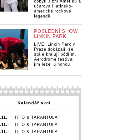
dobyli Jižní Ameriku a
učarovali latinsko-
americké rockové
legendě
POSLEDNÍ SHOW
LINKIN PARK
LIVE: Linkin Park v
s
Praze dokázali, že
lem
stále kralují pódiím.
stBrno:
Aerodrome festival
á Samara
jim ležel u nohou
lubový
rodní den
Duben s
Duben s
Du
s Emmetem
festivalem
festivalem
fe
em
JazzFestBrno:
JazzFestBrno:
Ja
Hvězdná Samara
Hvězdná Samara
Hv
Kalendář akcí
Joy, klubový
Joy, klubový
Jo
vibe i
vibe i
vib
.11.
TITO & TARANTULA
mezinárodní den
mezinárodní den
me
jazzu s Emmetem
jazzu s Emmetem
ja
.11.
TITO & TARANTULA
Cohenem
Cohenem
Co
.11.
TITO & TARANTULA