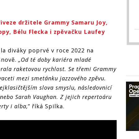
Přiveze držitele Grammy Samaru Joy,
ppy, Bélu Flecka i zpěvačku Laufey
la diváky poprvé v roce 2022 na
šnově.
„Od té doby kariéra mladé
rala raketovou rychlost. Se třemi Grammy
dvaceti mezi smetánku jazzového zpěvu.
ejklasičtějším slova smyslu, následovnicí
ld nebo Sarah Vaughan. Z jejich repertoáru
rty i alba,
” říká Spilka.