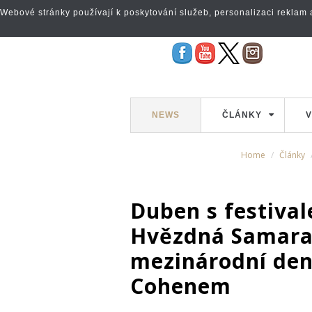
Webové stránky používají k poskytování služeb, personalizaci reklam a 
NEWS
ČLÁNKY
V
Home
Články
Duben s festiva
Hvězdná Samara 
mezinárodní de
Cohenem