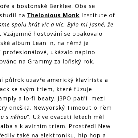
oře a bostonské Berklee. Oba se
studií na
Thelonious Monk
Institute of
sme spolu hrát víc a víc. Bylo mi jasné, že
e. Vzájemné hostování se opakovalo
ňské album Lean In, na němž je
í profesionálové, ukázalo naplno
ováno na Grammy za loňský rok.
ní půlrok uzavře americký klavírista a
llack se svým triem, které fúzuje
amply a lo-fi beaty. J3PO patří mezi
stry dneška. Newyorský Timeout o něm
tu s něhou
“. Už ve dvaceti letech měl
 alba s klavírním triem. Prostředí New
edily také na elektroniku, hip hop a