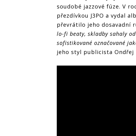
soudobé jazzové fúze. V ro
přezdívkou J3PO a vydal al
převrátilo jeho dosavadní r
lo-fi beaty, skladby sahaly o
sofistikované označované jak
jeho styl publicista Ondřej