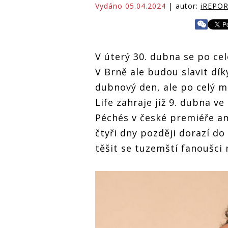
Vydáno 05.04.2024
| autor:
iREPO
V úterý 30. dubna se po ce
V Brně ale budou slavit dík
dubnový den, ale po celý m
Life zahraje již 9. dubna v
Péchés v české premiéře a
čtyři dny později dorazí d
těšit se tuzemští fanoušc