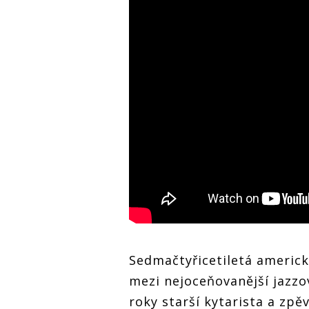
Sedmačtyřicetiletá americk
mezi nejoceňovanější jazzo
roky starší kytarista a zp