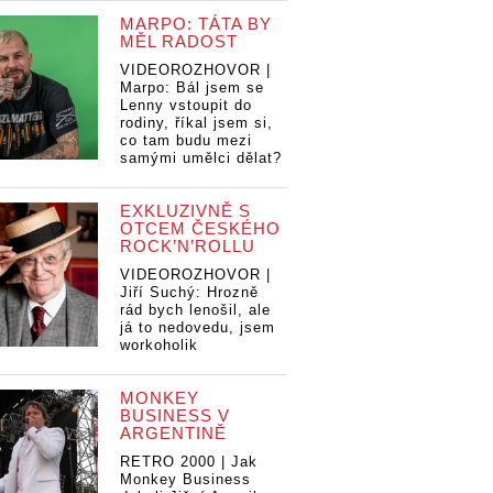
MARPO: TÁTA BY
MĚL RADOST
VIDEOROZHOVOR |
Marpo: Bál jsem se
Lenny vstoupit do
rodiny, říkal jsem si,
co tam budu mezi
samými umělci dělat?
EXKLUZIVNĚ S
OTCEM ČESKÉHO
ROCK’N’ROLLU
VIDEOROZHOVOR |
Jiří Suchý: Hrozně
rád bych lenošil, ale
já to nedovedu, jsem
workoholik
MONKEY
BUSINESS V
ARGENTINĚ
RETRO 2000 | Jak
Monkey Business