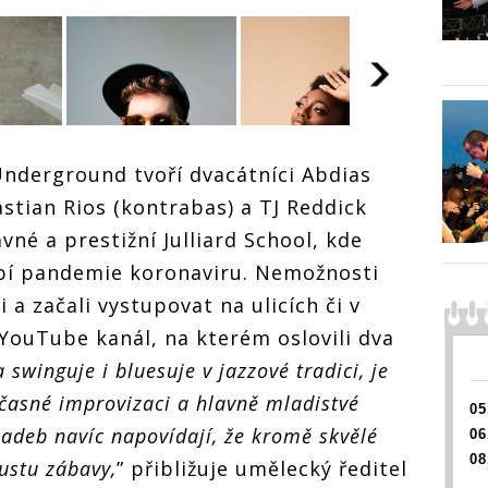
Duben 
nderground tvoří dvacátníci Abdias
festiva
stian Rios (kontrabas) a TJ Reddick
JazzFe
Hvězdn
lavné a prestižní Julliard School, kde
Joy, k
vibe i
obí pandemie koronaviru. Nemožnosti
meziná
Duben s
Duben s
i a začali vystupovat na ulicích či v
jazzu 
festivalem
festivalem
Cohen
JazzFestBrno:
no:
JazzFestBrno:
i YouTube kanál, na kterém oslovili dva
Hvězdná Samara
amara
Hvězdná Samara
 swinguje i bluesuje v jazzové tradici, je
Joy, klubový
vý
Joy, klubový
vibe i
vibe i
časné improvizaci a hlavně mladistvé
05
mezinárodní den
í den
mezinárodní den
jazzu s Emmetem
metem
jazzu s Emmetem
kladeb navíc napovídají, že kromě skvělé
06
Cohenem
Cohenem
08
ustu zábavy,
” přibližuje umělecký ředitel