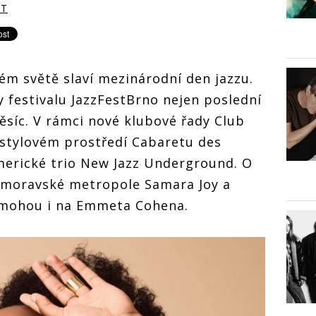
RT
lém světě slaví mezinárodní den jazzu.
y festivalu JazzFestBrno nejen poslední
ěsíc. V rámci nové klubové řady Club
e stylovém prostředí Cabaretu des
merické trio New Jazz Underground. O
o moravské metropole Samara Joy a
i mohou i na Emmeta Cohena.