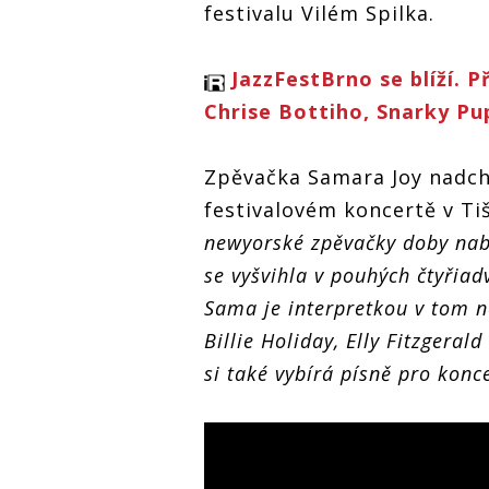
festivalu Vilém Spilka.
JazzFestBrno se blíží. 
Chrise Bottiho, Snarky Pu
Zpěvačka Samara Joy nadch
festivalovém koncertě v Ti
newyorské zpěvačky doby nab
se vyšvihla v pouhých čtyřia
Sama je interpretkou v tom n
Billie Holiday, Elly Fitzgera
si také vybírá písně pro konce