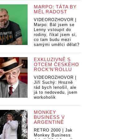
MARPO: TÁTA BY
MĚL RADOST
VIDEOROZHOVOR |
Marpo: Bál jsem se
Lenny vstoupit do
rodiny, říkal jsem si,
co tam budu mezi
samými umělci dělat?
EXKLUZIVNĚ S
OTCEM ČESKÉHO
ROCK’N’ROLLU
VIDEOROZHOVOR |
Jiří Suchý: Hrozně
rád bych lenošil, ale
já to nedovedu, jsem
workoholik
MONKEY
BUSINESS V
ARGENTINĚ
RETRO 2000 | Jak
Monkey Business
no kvůli