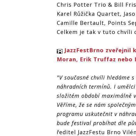
nouzovému stavu
Chris Potter Trio & Bill Fr
odkládá další koncerty
Karel Růžička Quartet, Jas
Camille Bertault, Points S
Celkem je tak v tuto chvíl
JazzF
JazzFestBrno kvůli
JazzFestBrno zveřejnil 
nouzo
nouzovému stavu
Moran, Erik Truffaz nebo
odklá
odkládá další koncerty
"V současné chvíli hledáme
náhradních termínů. I umělci
složitém období maximálně v
Věříme, že se nám společným 
programu uskutečnit v náhrad
bude festival probíhat dle 
ředitel JazzFestu Brno Vil