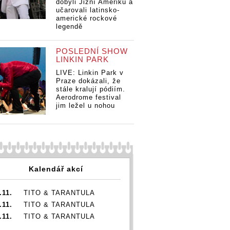
dobyli Jižní Ameriku a
 stavu
učarovali latinsko-
lší koncerty
americké rockové
legendě
POSLEDNÍ SHOW
LINKIN PARK
LIVE: Linkin Park v
Praze dokázali, že
JazzFestBrno kvůli
JazzFestBrno kv
stále kralují pódiím.
nouzovému stavu
nouzovému sta
Aerodrome festival
odkládá další koncerty
odkládá další k
jim ležel u nohou
Kalendář akcí
.11.
TITO & TARANTULA
.11.
TITO & TARANTULA
.11.
TITO & TARANTULA