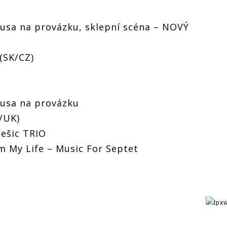
Husa na provázku, sklepní scéna – NOVÝ
(SK/CZ)
Husa na provázku
/UK)
ešic TRIO
om My Life – Music For Septet