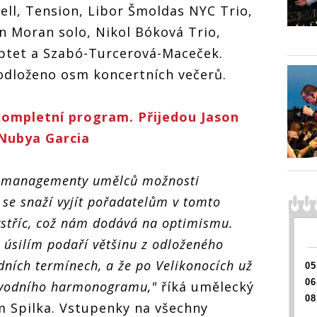
nouzovému
isell, Tension, Libor Šmoldas NYC Trio,
odkládá da
on Moran solo, Nikol Bóková Trio,
eptet a Szabó-Turcerová-Maceček.
i odloženo osm koncertních večerů.
estBrno kvůli
JazzFestBrno kvůli
kompletní program. Přijedou Jason
vému stavu
nouzovému stavu
 Nubya Garcia
dá další koncerty
odkládá další koncerty
 s managementy umělců možnosti
 se snaží vyjít pořadatelům v tomto
stříc, což nám dodává na optimismu.
úsilím podaří většinu z odloženého
ních termínech, a že po Velikonocích už
05
06
původního harmonogramu,"
říká umělecký
08
ém Spilka. Vstupenky na všechny