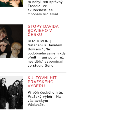
to nebyl ten správný
Freddie, ve
skutečnosti se
mnohem víc smál
STOPY DAVIDA
BOWIEHO V
ČESKU
ROZHOVOR |
Natáčení s Davidem
Bowiem? „Nic
podobného jsme nikdy
předtím ani potom už
neviděli,“ vzpomínají
ve studiu Sono
KULTOVNÍ HIT
PRAŽSKÉHO
VÝBĚRU
Příběh českého hitu:
Pražský výběr - Na
václavskym
Václaváku