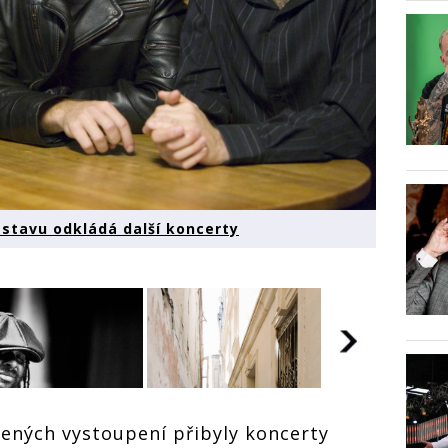
stavu odkládá další koncerty
ených vystoupení přibyly koncerty
JazzFestBr