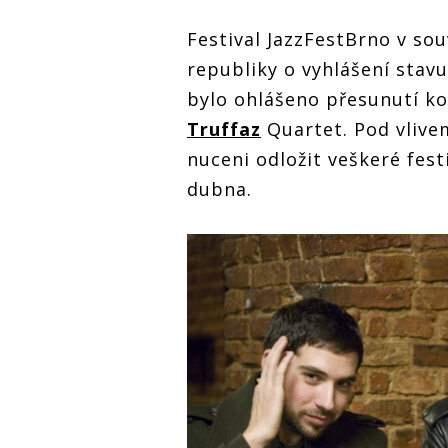
Festival JazzFestBrno v so
republiky o vyhlášení stavu
bylo ohlášeno přesunutí k
Truffaz
Quartet. Pod vlive
nuceni odložit veškeré fest
dubna.