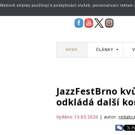
Webové stránky používají k poskytování služeb, personalizaci reklam a 
NEWS
ČLÁNKY
V
JazzFestBrno kv
odkládá další ko
Vydáno 13.03.2020
| autor:
redakc