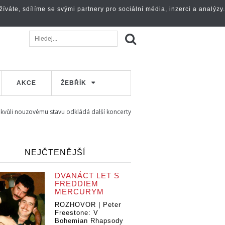
váte, sdílíme se svými partnery pro sociální média, inzerci a analýzy.
AKCE
ŽEBŘÍK
 kvůli nouzovému stavu odkládá další koncerty
NEJČTENĚJŠÍ
DVANÁCT LET S
FREDDIEM
MERCURYM
ROZHOVOR | Peter
Freestone: V
Bohemian Rhapsody