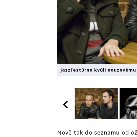
JazzFestBrno kvůli nouzovému 
Nově tak do seznamu odlož
JazzFestBrno kvůli