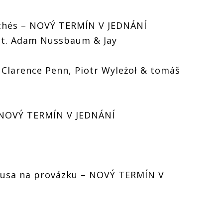
échés – NOVÝ TERMÍN V JEDNÁNÍ
at. Adam Nussbaum & Jay
. Clarence Penn, Piotr Wyleżoł & tomáš
 NOVÝ TERMÍN V JEDNÁNÍ
Husa na provázku – NOVÝ TERMÍN V