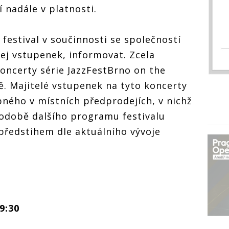
 nadále v platnosti.
estival v součinnosti se společností
dej vstupenek, informovat. Zcela
oncerty série JazzFestBrno on the
ě. Majitelé vstupenek na tyto koncerty
pného v místních předprodejích, v nichž
podobě dalšího programu festivalu
předstihem dle aktuálního vývoje
9:30