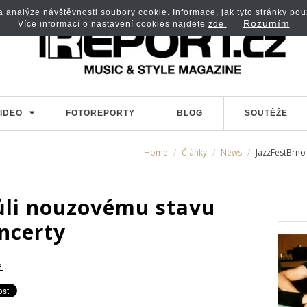
analýze návštěvnosti soubory cookie. Informace, jak tyto stránky použí
Rozumím
Více informací o nastavení cookies najdete
zde.
IDEO
FOTOREPORTY
BLOG
SOUTĚŽE
Home
Články
News
JazzFestBrno
ůli nouzovému stavu
ncerty
e