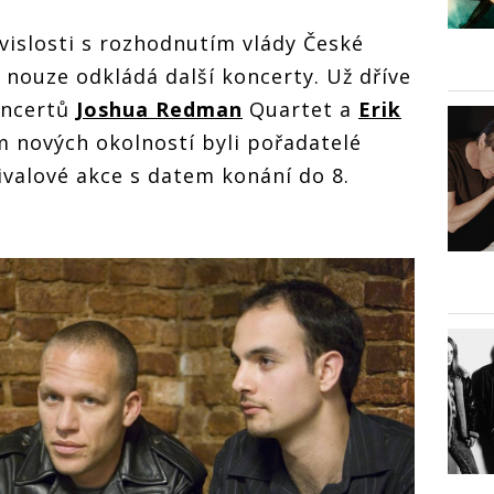
uvislosti s rozhodnutím vlády České
 nouze odkládá další koncerty. Už dříve
oncertů
Joshua Redman
Quartet a
Erik
m nových okolností byli pořadatelé
ivalové akce s datem konání do 8.