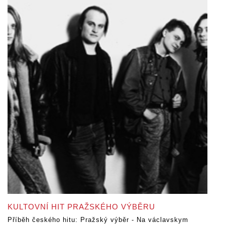
KULTOVNÍ HIT PRAŽSKÉHO VÝBĚRU
Příběh českého hitu: Pražský výběr - Na václavskym