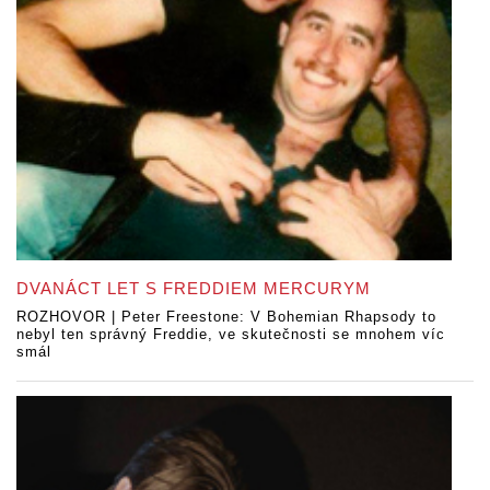
DVANÁCT LET S FREDDIEM MERCURYM
ROZHOVOR | Peter Freestone: V Bohemian Rhapsody to
nebyl ten správný Freddie, ve skutečnosti se mnohem víc
smál