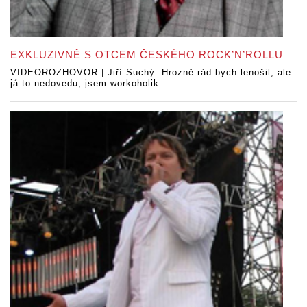
EXKLUZIVNĚ S OTCEM ČESKÉHO ROCK’N’ROLLU
VIDEOROZHOVOR | Jiří Suchý: Hrozně rád bych lenošil, ale
já to nedovedu, jsem workoholik