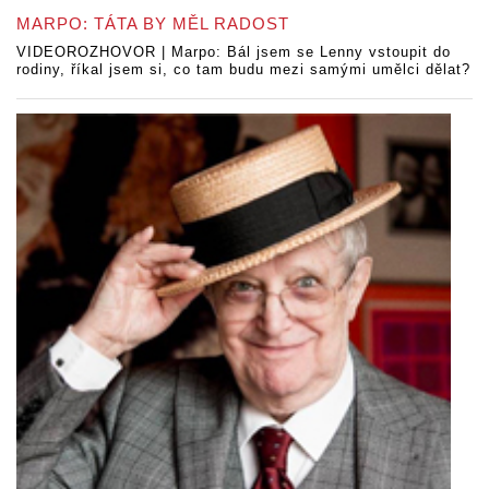
MARPO: TÁTA BY MĚL RADOST
VIDEOROZHOVOR | Marpo: Bál jsem se Lenny vstoupit do
rodiny, říkal jsem si, co tam budu mezi samými umělci dělat?