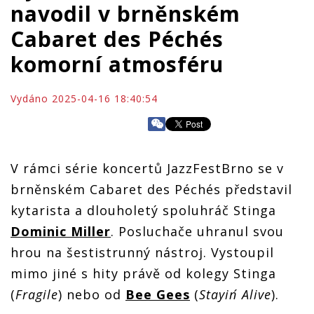
navodil v brněnském
Cabaret des Péchés
komorní atmosféru
Vydáno 2025-04-16 18:40:54
V rámci série koncertů JazzFestBrno se v
brněnském Cabaret des Péchés představil
kytarista a dlouholetý spoluhráč Stinga
Dominic Miller
. Posluchače uhranul svou
hrou na šestistrunný nástroj. Vystoupil
mimo jiné s hity právě od kolegy Stinga
(
Fragile
) nebo od
Bee Gees
(
Stayin´ Alive
).