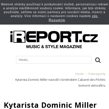
Webové stránky používají k poskytování služeb, personalizaci reklam
a analýze návštěvnosti soubory cookie. Informace, jak tyto stránky
používáte, sdílíme se svými partnery pro sociální média, inzerci a
analýzy. Více informací o nastavení cookies najdete
zde.
Rozumím
Home
Fotoreporty
Kytarista Dominic Miller navodil v brněnském Cabaret des Péchés
komorní atmosféru
Kytarista Dominic Miller