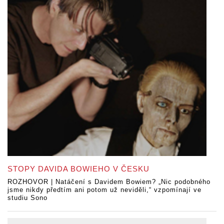
STOPY DAVIDA BOWIEHO V ČESKU
ROZHOVOR | Natáčení s Davidem Bowiem? „Nic podobného
jsme nikdy předtím ani potom už neviděli,“ vzpomínají ve
studiu Sono