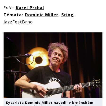
Foto:
Karel Prchal
Témata:
Dominic Miller
,
Sting
,
JazzFestBrno
Kytarista Dominic Miller navodil v brněnském