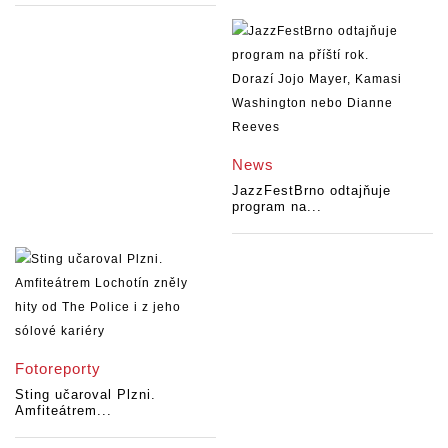
News
JazzFestBrno odtajňuje
program na...
Fotoreporty
Sting učaroval Plzni.
Amfiteátrem...