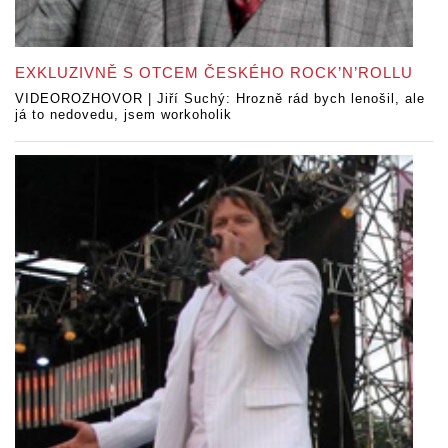
EXKLUZIVNĚ S OTCEM ČESKÉHO ROCK’N’ROLLU
VIDEOROZHOVOR | Jiří Suchý: Hrozně rád bych lenošil, ale
já to nedovedu, jsem workoholik