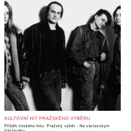
KULTOVNÍ HIT PRAŽSKÉHO VÝBĚRU
Příběh českého hitu: Pražský výběr - Na václavskym
Václaváku