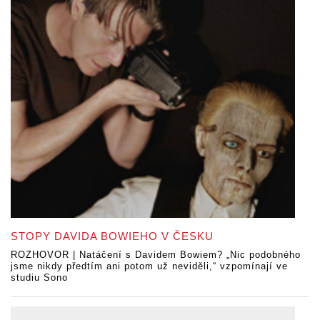
STOPY DAVIDA BOWIEHO V ČESKU
ROZHOVOR | Natáčení s Davidem Bowiem? „Nic podobného
jsme nikdy předtím ani potom už neviděli,“ vzpomínají ve
studiu Sono