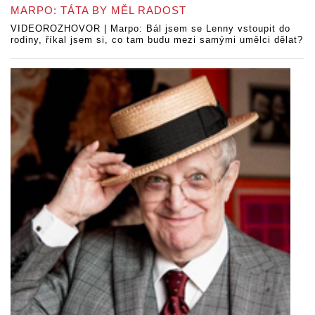
MARPO: TÁTA BY MĚL RADOST
VIDEOROZHOVOR | Marpo: Bál jsem se Lenny vstoupit do
rodiny, říkal jsem si, co tam budu mezi samými umělci dělat?