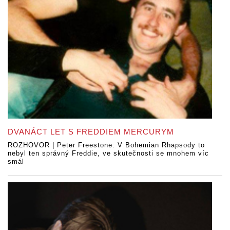
DVANÁCT LET S FREDDIEM MERCURYM
ROZHOVOR | Peter Freestone: V Bohemian Rhapsody to
nebyl ten správný Freddie, ve skutečnosti se mnohem víc
smál