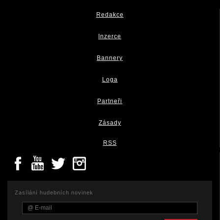
Redakce
Inzerce
Bannery
Loga
Partneři
Zásady
RSS
Zasílání hudebních novinek