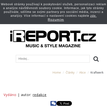
Webové stránky používají k poskytování služeb, personalizaci reklam
a analýze návštěvnosti soubory cookie. Informace, jak tyto stránky
používáte, sdílíme se svými partnery pro sociální média, inzerci a
analýzy. Více informací o nastavení cookies najdete
zde.
Rozumím
Home
Články
Akce
Kraftwerk
Vydáno
| autor:
redakce