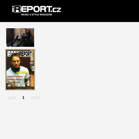
zpět
1
další