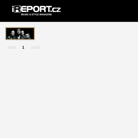
zpět
1
další