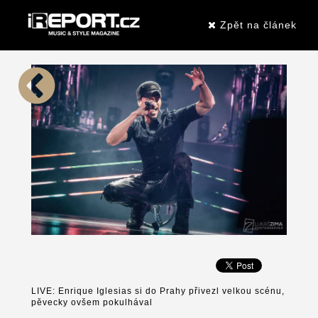
Zpět na článek
LIVE: Enrique Iglesias si do Prahy přivezl velkou scénu,
pěvecky ovšem pokulhával