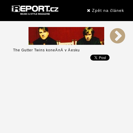
Zpět na článek
The Gutter Twins koneÄnÄ v Äesku