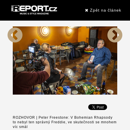
Zpět na článek
ROZHOVOR | Peter Freestone: V Bohemian Rhapsody
to nebyl ten správný Freddie, ve skutečnosti se mnohem
víc smál