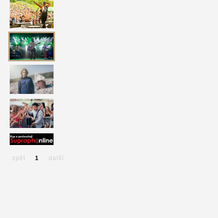
zpět
1
další