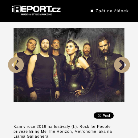
Zpět na článek
Kam v roce 2019 na festivaly (I.): Rock for People
přiveze Bring Me The Horizon, Metronome láká na
Liama Gallaghera