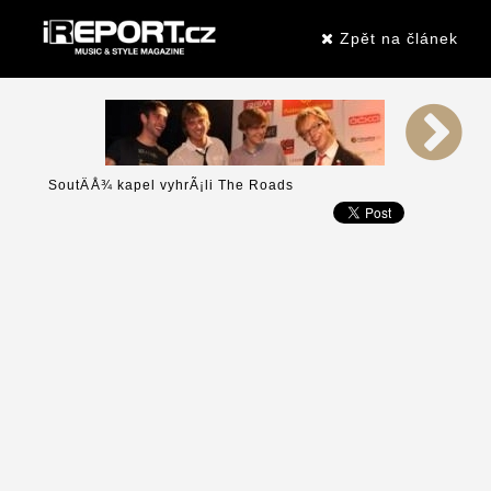
Zpět na článek
SoutÄÅ¾ kapel vyhrÃ¡li The Roads