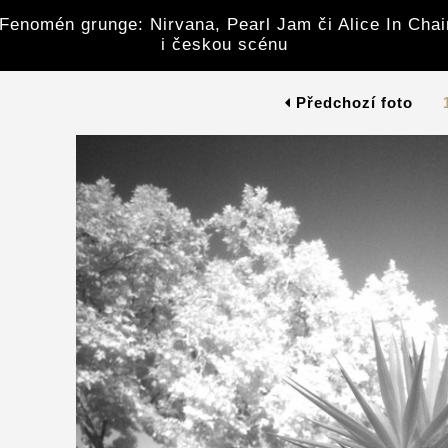
enomén grunge: Nirvana, Pearl Jam či Alice In Chain
i českou scénu
Předchozí foto