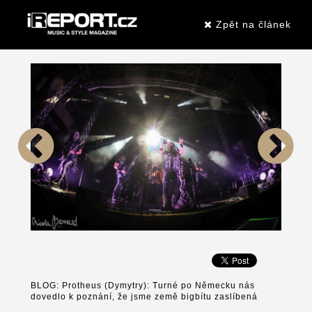
Zpět na článek
BLOG: Protheus (Dymytry): Turné po Německu nás
dovedlo k poznání, že jsme země bigbítu zaslíbená