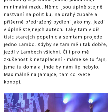
minimální mzdu. Němci jsou úplně stejně
naštvaní na politiku, na drahý zubaře a
příšerně předražený bydlení jako my. Jezdí
v úplně stejnejch autech. Taky tam vidíš
tisíc starejch popelnic a semtam projede
jedno Lambo. Kdyby se tam měli tak dobře,
jezdí v Lambech všichni. Čili pro mě
zkušenost k nezaplacení - máme se tu fajn,
jsme tu doma a jinde by nám líp nebylo.
Maximálně na Jamajce, tam co kvete
konopí.