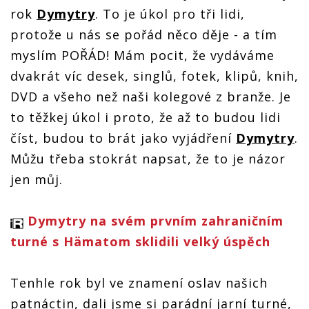
rok
Dymytry
. To je úkol pro tři lidi,
protože u nás se pořád něco děje - a tím
myslím POŘÁD! Mám pocit, že vydáváme
dvakrát víc desek, singlů, fotek, klipů, knih,
DVD a všeho než naši kolegové z branže. Je
to těžkej úkol i proto, že až to budou lidi
číst, budou to brát jako vyjádření
Dymytry
.
Můžu třeba stokrát napsat, že to je názor
jen můj.
Dymytry na svém prvním zahraničním
turné s Hämatom sklidili velký úspěch
Tenhle rok byl ve znamení oslav našich
patnáctin, dali jsme si parádní jarní turné,