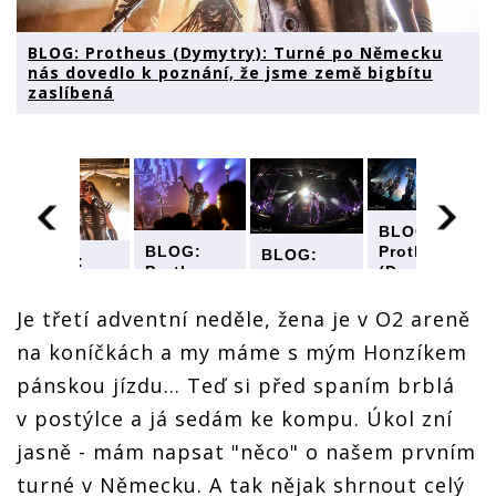
BLOG: Protheus (Dymytry): Turné po Německu
nás dovedlo k poznání, že jsme země bigbítu
zaslíbená
BLOG:
Protheus
BLOG:
BLOG:
BLOG:
(Dymytry):
Protheus
Protheus
Protheus
Turné po
(Dymytry):
:
(Dymytry):
(Dymytry):
Německu
Turné po
Turné po
Je třetí adventní neděle, žena je v O2 areně
Turné po
nás
Německu
Německu
Německu
na koníčkách a my máme s mým Honzíkem
dovedlo k
nás
nás
nás
poznání,
dovedlo k
dovedlo k
dovedlo k
pánskou jízdu... Teď si před spaním brblá
že jsme
poznání,
poznání,
poznání,
země
že jsme
že jsme
v postýlce a já sedám ke kompu. Úkol zní
že jsme
bigbítu
země
země
země
jasně - mám napsat "něco" o našem prvním
zaslíbená
bigbítu
bigbítu
bigbítu
zaslíbená
zaslíbená
zaslíbená
turné v Německu. A tak nějak shrnout celý