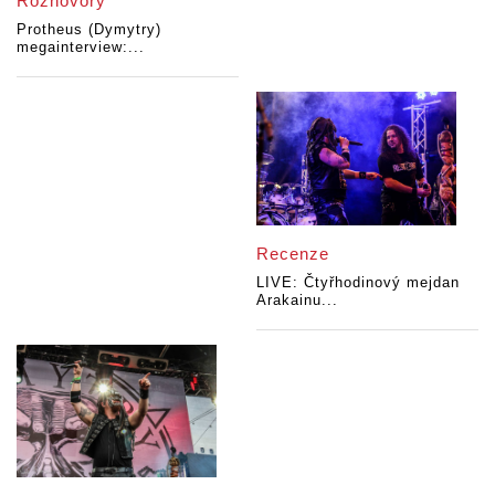
Rozhovory
Protheus (Dymytry)
megainterview:...
Recenze
LIVE: Čtyřhodinový mejdan
Arakainu...