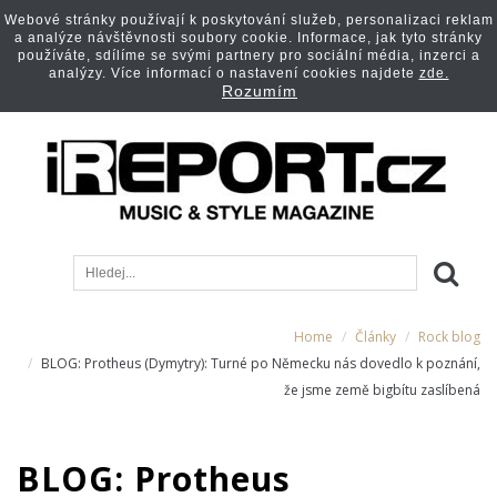
Webové stránky používají k poskytování služeb, personalizaci reklam
a analýze návštěvnosti soubory cookie. Informace, jak tyto stránky
používáte, sdílíme se svými partnery pro sociální média, inzerci a
analýzy. Více informací o nastavení cookies najdete
zde.
Rozumím
Home
Články
Rock blog
BLOG: Protheus (Dymytry): Turné po Německu nás dovedlo k poznání,
že jsme země bigbítu zaslíbená
BLOG: Protheus