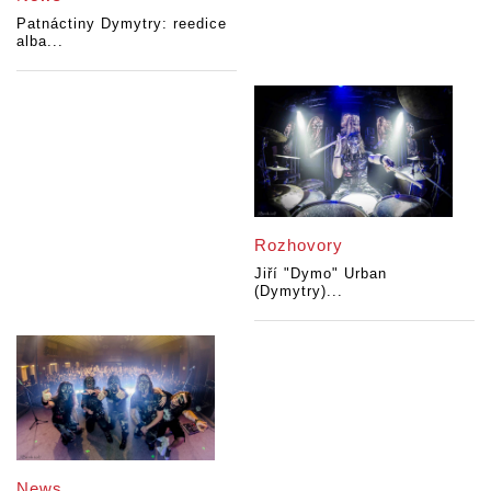
Patnáctiny Dymytry: reedice
alba...
Rozhovory
Jiří "Dymo" Urban
(Dymytry)...
News