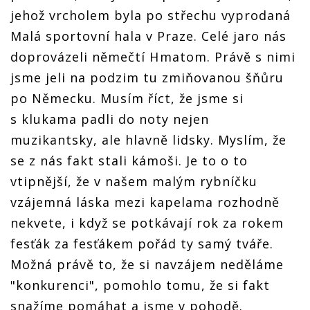
jehož vrcholem byla po střechu vyprodaná
Malá sportovní hala v Praze. Celé jaro nás
doprovázeli němečtí Hӓmatom. Právě s nimi
jsme jeli na podzim tu zmiňovanou šňůru
po Německu. Musím říct, že jsme si
s klukama padli do noty nejen
muzikantsky, ale hlavně lidsky. Myslím, že
se z nás fakt stali kámoši. Je to o to
vtipnější, že v našem malým rybníčku
vzájemná láska mezi kapelama rozhodně
nekvete, i když se potkávají rok za rokem
fesťák za fesťákem pořád ty samý tváře.
Možná právě to, že si navzájem neděláme
"konkurenci", pomohlo tomu, že si fakt
snažíme pomáhat a jsme v pohodě.