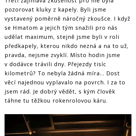
Třetí zajímavá zkušenost pro mě byla
pozorovat kluky z kapely. Byli jsme
vystavený poměrně náročný zkoušce. I když
se Hӓmatom a jejich tým snažili pro nás
udělat maximum, stejně jsme byli v roli
předkapely, kterou nikdo nezná a na to už,
pravda, nejsme zvyklí. Místo hodin jsme
v dodávce trávili dny. Přejezdy tisíc
kilometrů? To nebyla žádná míra... Dost
věcí najednou vyplavalo na povrch. I za to
jsem rád. Je dobrý vědět, s kým člověk
táhne tu těžkou rokenrolovou káru.