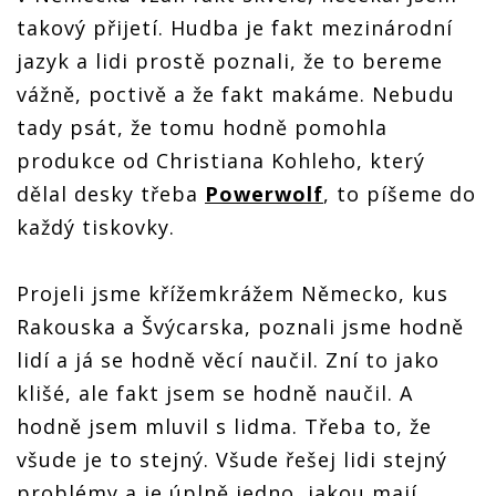
takový přijetí. Hudba je fakt mezinárodní
jazyk a lidi prostě poznali, že to bereme
vážně, poctivě a že fakt makáme. Nebudu
tady psát, že tomu hodně pomohla
produkce od Christiana Kohleho, který
dělal desky třeba
Powerwolf
, to píšeme do
každý tiskovky.
Projeli jsme křížemkrážem Německo, kus
Rakouska a Švýcarska, poznali jsme hodně
lidí a já se hodně věcí naučil. Zní to jako
klišé, ale fakt jsem se hodně naučil. A
hodně jsem mluvil s lidma. Třeba to, že
všude je to stejný. Všude řešej lidi stejný
problémy a je úplně jedno, jakou mají