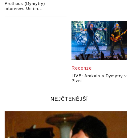
Protheus (Dymytry)
interview: Umím...
Recenze
LIVE: Arakain a Dymytry v
Plzni...
NEJČTENĚJŠÍ