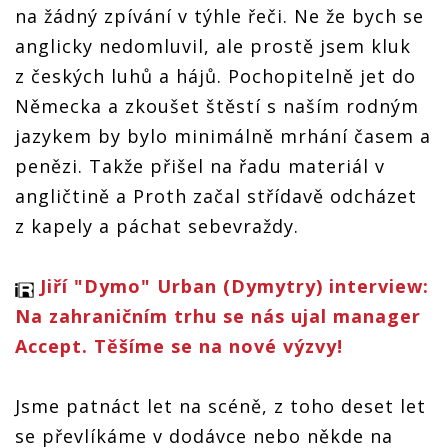
na žádný zpívání v týhle řeči. Ne že bych se
anglicky nedomluvil, ale prostě jsem kluk
z českých luhů a hájů. Pochopitelně jet do
Německa a zkoušet štěstí s naším rodným
jazykem by bylo minimálně mrhání časem a
penězi. Takže přišel na řadu materiál v
angličtině a Proth začal střídavě odcházet
z kapely a páchat sebevraždy.
Jiří "Dymo" Urban (Dymytry) interview:
Na zahraničním trhu se nás ujal manager
Accept. Těšíme se na nové výzvy!
Jsme patnáct let na scéně, z toho deset let
se převlíkáme v dodávce nebo někde na