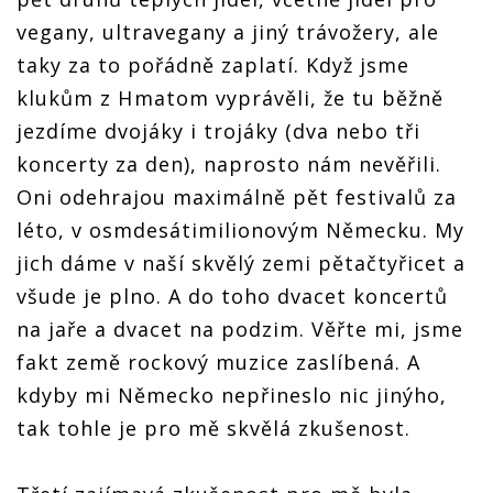
vegany, ultravegany a jiný trávožery, ale
taky za to pořádně zaplatí. Když jsme
klukům z Hӓmatom vyprávěli, že tu běžně
jezdíme dvojáky i trojáky (dva nebo tři
koncerty za den), naprosto nám nevěřili.
Oni odehrajou maximálně pět festivalů za
léto, v osmdesátimilionovým Německu. My
jich dáme v naší skvělý zemi pětačtyřicet a
všude je plno. A do toho dvacet koncertů
na jaře a dvacet na podzim. Věřte mi, jsme
fakt země rockový muzice zaslíbená. A
kdyby mi Německo nepřineslo nic jinýho,
tak tohle je pro mě skvělá zkušenost.