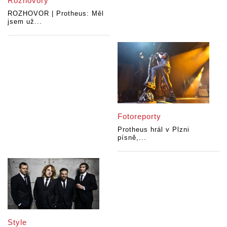
Rozhovory
ROZHOVOR | Protheus: Měl
jsem už...
Fotoreporty
Protheus hrál v Plzni
písně,...
Style