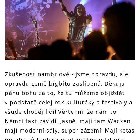
Zkušenost nambr dvě - jsme opravdu, ale
opravdu země bigbítu zaslíbená. Děkuju
pánu bohu za to, že tu můžeme objíždět
v podstatě celej rok kulturáky a festivaly a
všude choděj lidi! Věřte mi, že nám to
Němci fakt závidí! Jasně, mají tam Wacken,
mají moderní sály, super zázemí. Mají keťas
pět druhů teplých jídel, včetně jídel pro