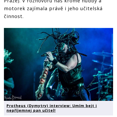
Praze). V rozhovoru nás kromě hudby a
motorek zajímala právě i jeho učitelská
činnost.
Protheus (Dymytry) interview: Umím bejt i
nepříjemnej pan učitel!