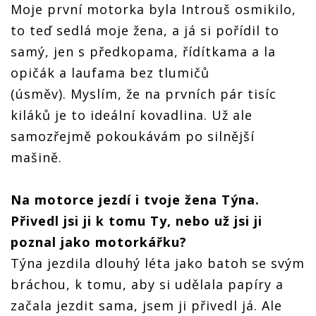
Moje první motorka byla Introuš osmikilo,
to teď sedlá moje žena, a já si pořídil to
samý, jen s předkopama, řídítkama a la
opičák a laufama bez tlumičů
(úsměv).
Myslím, že na prvních pár tisíc
kiláků je to ideální kovadlina. Už ale
samozřejmě pokoukávám po silnější
mašině.
Na motorce jezdí i tvoje žena Týna.
Přivedl jsi ji k tomu Ty, nebo už jsi ji
poznal jako motorkářku?
Týna jezdila dlouhý léta jako batoh se svým
bráchou, k tomu, aby si udělala papíry a
začala jezdit sama, jsem ji přivedl já. Ale