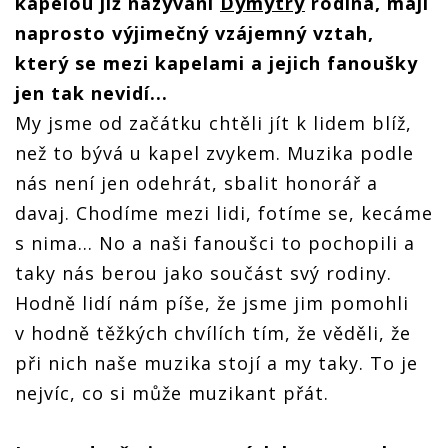
kapelou již nazývaní
Dymytry
rodina, mají
naprosto výjimečný vzájemný vztah,
který se mezi kapelami a jejich fanoušky
jen tak nevidí...
My jsme od začátku chtěli jít k lidem blíž,
než to bývá u kapel zvykem. Muzika podle
nás není jen odehrát, sbalit honorář a
davaj. Chodíme mezi lidi, fotíme se, kecáme
s nima... No a naši fanoušci to pochopili a
taky nás berou jako součást svý rodiny.
Hodně lidí nám píše, že jsme jim pomohli
v hodně těžkých chvílích tím, že věděli, že
při nich naše muzika stojí a my taky. To je
nejvíc, co si může muzikant přát.