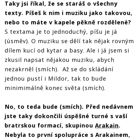
Taky jsi říkal, že se staráš o všechny
texty. Píšeš k nim i muziku jako takovou,
nebo to máte v kapele pěkně rozdělené?
S textama je to jednoduchý, píšu je já
(úsměv).
O muziku se dělí tak nějak rovným
dílem kucí od kytar a basy. Ale i já jsem si
zkusil napsat nějakou muziku, abych
nezakrněl (smích).
Až se do skládání
jednou pustí i Mildor, tak to bude
minimimálně konec světa (smích).
No, to teda bude (smích). Před nedávnem
jste taky dokončili úspěšné turné s vaší
bratrskou formací, skupinou
Arakain
.
Nebyla to první spolupráce s Arakainem,