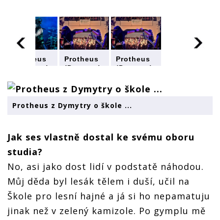
Protheus
Protheus
Protheus
(Dymytry)
(Dymytry)
(Dymytry)
interview:
interview:
interview:
Umím bejt
Umím bejt
Umím bejt
i
i
i
nepříjemnej
nepříjemnej
nepříjemnej
Protheus z Dymytry o škole ...
pan
pan
pan
učitel!
učitel!
učitel!
Jak ses vlastně dostal ke svému oboru
studia?
No, asi jako dost lidí v podstatě náhodou.
Můj děda byl lesák tělem i duší, učil na
Škole pro lesní hajné a já si ho nepamatuju
jinak než v zelený kamizole. Po gymplu mě