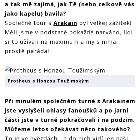
a tak mě zajímá, jak Tě (nebo celkově vás
jako kapelu) bavila?
Společné tour s
Arakain
byl velkej zážitek!
Měli jsme v podstatě pokaždé narváno, lidi
si to užívali na maximum a my s nima,
prostě paráda!
Protheus s Honzou Toužimským
Při minulém společném turné s Arakainem
jste vyslyšeli ohlasy fanoušků a po jarní
části jste v turné pokračovali i na podzim.
Můžeme letos očekávat něco takového?
To je ve hvězdách - a do nich vidí jen naši