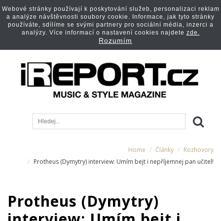
Webové stránky používají k poskytování služeb, personalizaci reklam
a analýze návštěvnosti soubory cookie. Informace, jak tyto stránky
používáte, sdílíme se svými partnery pro sociální média, inzerci a
analýzy. Více informací o nastavení cookies najdete
zde.
Rozumím
Home
Články
Rozhovory
Protheus (Dymytry) interview: Umím bejt i nepříjemnej pan učitel!
Protheus (Dymytry)
interview: Umím bejt i