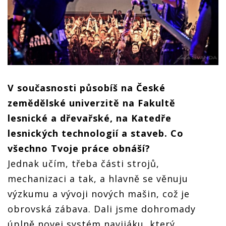
V současnosti působíš na České
zemědělské univerzitě na Fakultě
lesnické a dřevařské, na Katedře
lesnických technologií a staveb. Co
všechno Tvoje práce obnáší?
Jednak učím, třeba části strojů,
mechanizaci a tak, a hlavně se věnuju
výzkumu a vývoji nových mašin, což je
obrovská zábava. Dali jsme dohromady
úplně novej systém navijáku, který