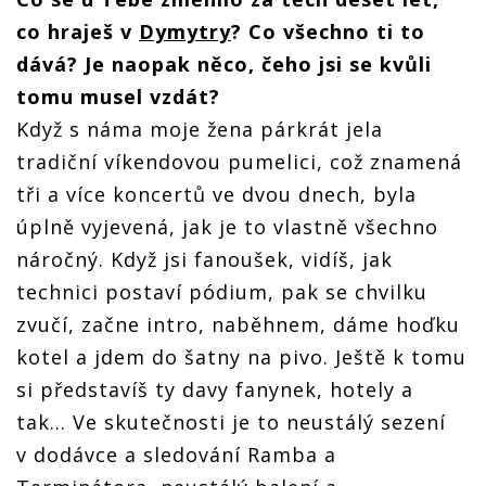
co hraješ v
Dymytry
? Co všechno ti to
dává? Je naopak něco, čeho jsi se kvůli
tomu musel vzdát?
Když s náma moje žena párkrát jela
tradiční víkendovou pumelici, což znamená
tři a více koncertů ve dvou dnech, byla
úplně vyjevená, jak je to vlastně všechno
náročný. Když jsi fanoušek, vidíš, jak
technici postaví pódium, pak se chvilku
zvučí, začne intro, naběhnem, dáme hoďku
kotel a jdem do šatny na pivo. Ještě k tomu
si představíš ty davy fanynek, hotely a
tak...
Ve skutečnosti je to neustálý sezení
v dodávce a sledování Ramba a