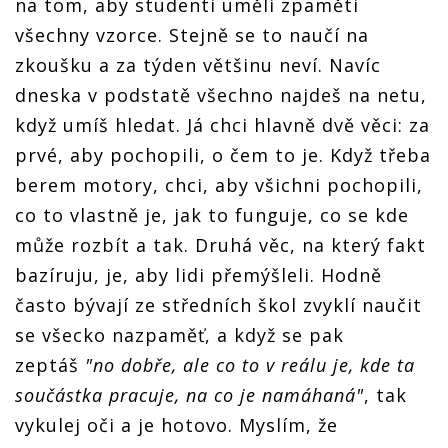
na tom, aby studenti uměli zpaměti
všechny vzorce. Stejně se to naučí na
zkoušku a za týden většinu neví. Navíc
dneska v podstatě všechno najdeš na netu,
když umíš hledat. Já chci hlavně dvě věci: za
prvé, aby pochopili, o čem to je. Když třeba
berem motory, chci, aby všichni pochopili,
co to vlastně je, jak to funguje, co se kde
může rozbít a tak. Druhá věc, na který fakt
bazíruju, je, aby lidi přemýšleli. Hodně
často bývají ze středních škol zvyklí naučit
se všecko nazpaměť, a když se pak
zeptáš
"no dobře, ale co to v reálu je, kde ta
součástka pracuje, na co je namáhaná"
, tak
vykulej oči a je hotovo. Myslím, že