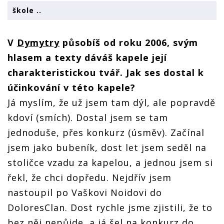
škole ..
V
Dymytry
působíš od roku 2006, svým
hlasem a texty dáváš kapele její
charakteristickou tvář. Jak ses dostal k
účinkování v této kapele?
Já myslím, že už jsem tam dýl, ale popravdě
kdoví (smích). Dostal jsem se tam
j
ednoduše, přes konkurz (úsměv).
Začínal
jsem jako bubeník, dost let jsem seděl na
stoličce vzadu za kapelou, a jednou jsem si
řekl, že chci dopředu. Nejdřív jsem
nastoupil po Vaškovi Noidovi do
DoloresClan. Dost rychle jsme zjistili, že to
bez něj nepůjde, a já šel na konkurz do