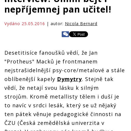
nepříjemnej pan učitel!
Vydáno 25.05.2016
| autor:
Nicola Bernard
Desetitisíce fanoušků vědí, že Jan
"Protheus" Macků je frontmanem
nejstrašidelnější psy-core/metalové a stále
oblíbenější kapely
Dymytry
. Stejně tak
vědí, že netají svou lásku k silným
strojům. Kromě metallisty tělem i duší je
to navíc v srdci lesák, který se už nějaký
ten pátek věnuje pedagogické činnosti na
ČZU (Česká zemědělská univerzita v