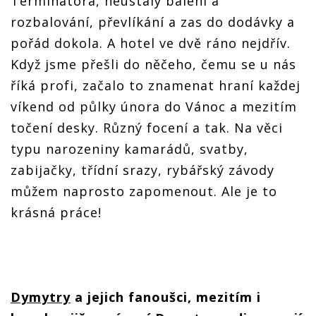
Terminátora, neustálý balení a
rozbalování, převlíkání a zas do dodávky a
pořád dokola. A hotel ve dvě ráno nejdřív.
Když jsme přešli do něčeho, čemu se u nás
říká profi, začalo to znamenat hraní každej
víkend od půlky února do Vánoc a mezitím
točení desky. Různý focení a tak. Na věci
typu narozeniny kamarádů, svatby,
zabijačky, třídní srazy, rybářský závody
můžem naprosto zapomenout.
Ale je to
krásná práce!
Dymytry
a jejich fanoušci, mezitím i