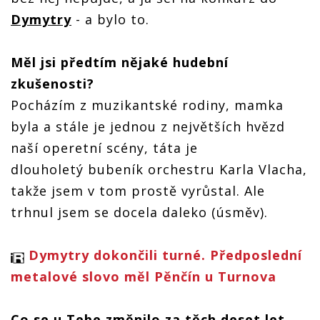
Dymytry
- a bylo to.
Měl jsi předtím nějaké hudební
zkušenosti?
Pocházím z muzikantské rodiny, mamka
byla a stále je jednou z největších hvězd
naší operetní scény, táta je
dlouholetý bubeník orchestru Karla Vlacha,
takže jsem v tom prostě vyrůstal. Ale
trhnul jsem se docela daleko (úsměv).
Dymytry dokončili turné. Předposlední
metalové slovo měl Pěnčín u Turnova
Co se u Tebe změnilo za těch deset let,