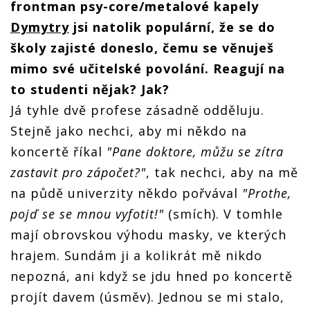
frontman psy-core/metalové kapely
Dymytry
jsi natolik populární, že se do
školy zajisté doneslo, čemu se věnuješ
mimo své učitelské povolání. Reagují na
to studenti nějak? Jak?
Já tyhle dvě profese zásadně odděluju.
Stejně jako nechci, aby mi někdo na
koncertě říkal
"Pane doktore, můžu se zítra
zastavit pro zápočet?"
, tak nechci, aby na mě
na půdě univerzity někdo pořvával
"Prothe,
pojď se se mnou vyfotit!"
(smích).
V tomhle
mají obrovskou výhodu masky, ve kterých
hrajem. Sundám ji a kolikrát mě nikdo
nepozná, ani když se jdu hned po koncertě
projít davem (úsměv).
Jednou se mi stalo,