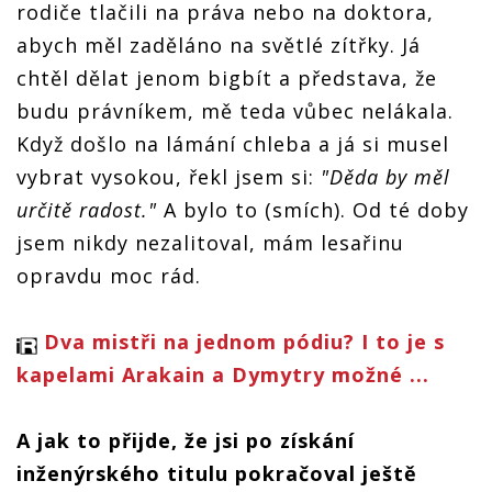
rodiče tlačili na práva nebo na doktora,
abych měl zaděláno na světlé zítřky. Já
chtěl dělat jenom bigbít a představa, že
budu právníkem, mě teda vůbec nelákala.
Když došlo na lámání chleba a já si musel
vybrat vysokou, řekl jsem si:
"Děda by měl
určitě radost."
A bylo to (smích). Od té doby
jsem nikdy nezalitoval, mám lesařinu
opravdu moc rád.
Dva mistři na jednom pódiu? I to je s
kapelami Arakain a Dymytry možné ...
A jak to přijde, že jsi po získání
inženýrského titulu pokračoval ještě