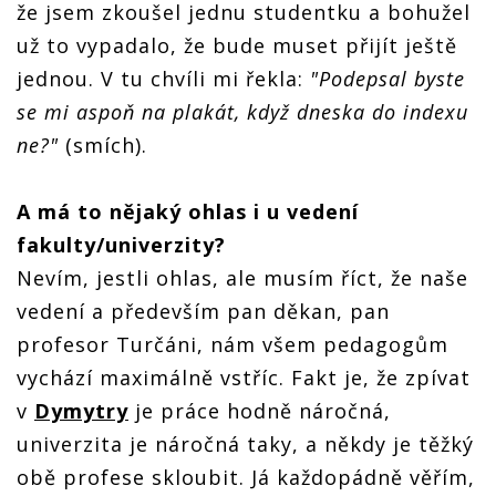
že jsem zkoušel jednu studentku a bohužel
už to vypadalo, že bude muset přijít ještě
jednou. V tu chvíli mi řekla:
"Podepsal byste
se mi aspoň na plakát, když dneska do indexu
ne?"
(smích).
A má to nějaký ohlas i u vedení
fakulty/univerzity?
Nevím, jestli ohlas, ale musím říct, že naše
vedení a především pan děkan, pan
profesor Turčáni, nám všem pedagogům
vychází maximálně vstříc. Fakt je, že zpívat
v
Dymytry
je práce hodně náročná,
univerzita je náročná taky, a někdy je těžký
obě profese skloubit. Já každopádně věřím,