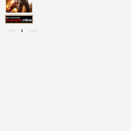
zpět
1
další