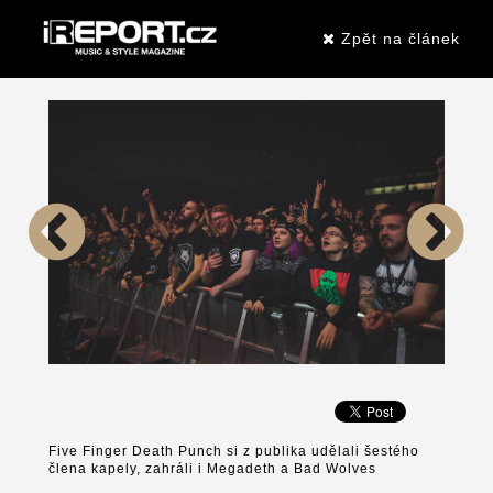
Zpět na článek
Five Finger Death Punch si z publika udělali šestého
člena kapely, zahráli i Megadeth a Bad Wolves