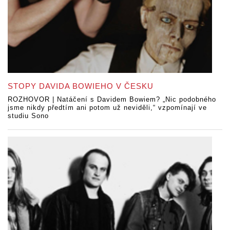
STOPY DAVIDA BOWIEHO V ČESKU
ROZHOVOR | Natáčení s Davidem Bowiem? „Nic podobného
jsme nikdy předtím ani potom už neviděli,“ vzpomínají ve
studiu Sono