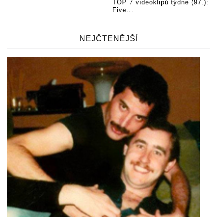
TOP 7 videoklipů týdne (97.):
Five...
NEJČTENĚJŠÍ