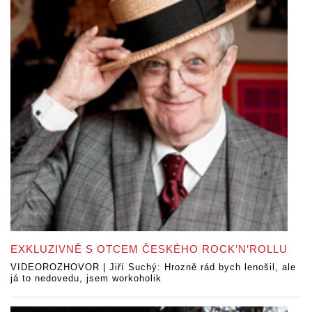
EXKLUZIVNĚ S OTCEM ČESKÉHO ROCK’N’ROLLU
VIDEOROZHOVOR | Jiří Suchý: Hrozně rád bych lenošil, ale
já to nedovedu, jsem workoholik