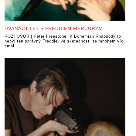
DVANÁCT LET S FREDDIEM MERCURYM
ROZHOVOR | Peter Freestone: V Bohemian Rhapsody to
nebyl ten správný Freddie, ve skutečnosti se mnohem víc
smál