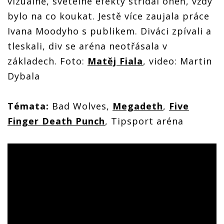
vizuálně, světelné efekty střídal oheň, vždy
bylo na co koukat. Jestě více zaujala práce
Ivana Moodyho s publikem. Diváci zpívali a
tleskali, div se aréna neotřásala v
základech. Foto:
Matěj Fiala
, video: Martin
Dybala
Témata:
Bad Wolves,
Megadeth
,
Five
Finger Death Punch
, Tipsport aréna