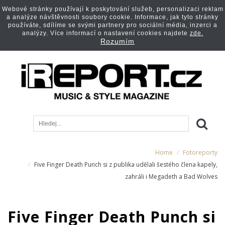
Webové stránky používají k poskytování služeb, personalizaci reklam
a analýze návštěvnosti soubory cookie. Informace, jak tyto stránky
používáte, sdílíme se svými partnery pro sociální média, inzerci a
analýzy. Více informací o nastavení cookies najdete
zde.
Rozumím
Home
Fotoreporty
Five Finger Death Punch si z publika udělali šestého člena kapely,
zahráli i Megadeth a Bad Wolves
Five Finger Death Punch si