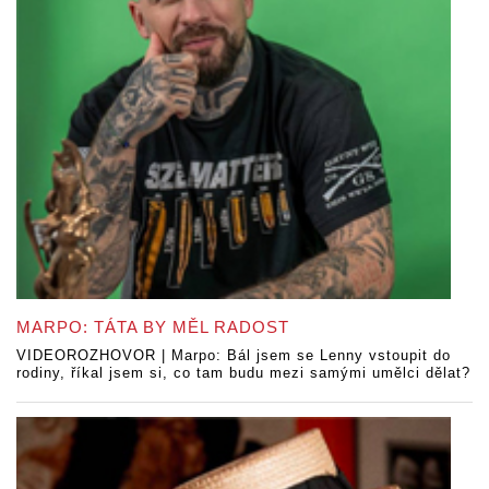
MARPO: TÁTA BY MĚL RADOST
VIDEOROZHOVOR | Marpo: Bál jsem se Lenny vstoupit do
rodiny, říkal jsem si, co tam budu mezi samými umělci dělat?