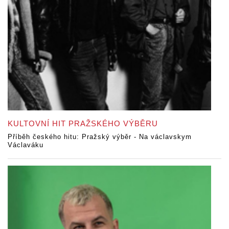
KULTOVNÍ HIT PRAŽSKÉHO VÝBĚRU
Příběh českého hitu: Pražský výběr - Na václavskym
Václaváku