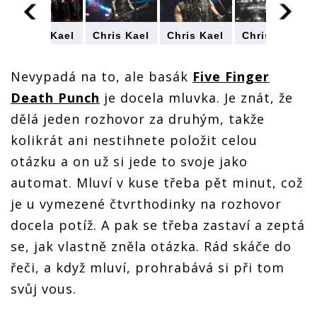
Chris Kael
Chris Kael
Chris Kael
Chris Kael
(Five
(Five
(Five
(Five
Finger
Finger
Finger
Finger
Death
Death
Death
Nevypadá na to, ale basák
Death
Five Finger
Punch)
Punch)
Punch)
Punch)
Death Punch
je docela mluvka. Je znát, že
interview:
interview:
interview:
interview:
Teď už
Teď už
Teď už
Teď už
dělá jeden rozhovor za druhým, takže
žiju jenom
žiju jenom
žiju jenom
žiju jenom
stylem
stylem
stylem
kolikrát ani nestihnete položit celou
stylem
sex,
sex,
sex,
sex,
otázku a on už si jede to svoje jako
milkshaky
milkshaky
milkshaky
milkshaky
a proteiny
a proteiny
a proteiny
a proteiny
automat. Mluví v kuse třeba pět minut, což
je u vymezené čtvrthodinky na rozhovor
docela potíž. A pak se třeba zastaví a zeptá
se, jak vlastně zněla otázka. Rád skáče do
řeči, a když mluví, prohrabává si při tom
svůj vous.