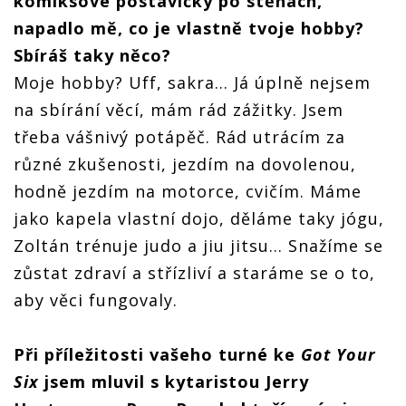
komiksové postavičky po stěnách,
napadlo mě, co je vlastně tvoje hobby?
Sbíráš taky něco?
Moje hobby? Uff, sakra... Já úplně nejsem
na sbírání věcí, mám rád zážitky. Jsem
třeba vášnivý potápěč. Rád utrácím za
různé zkušenosti, jezdím na dovolenou,
hodně jezdím na motorce, cvičím. Máme
jako kapela vlastní dojo, děláme taky jógu,
Zoltán trénuje judo a jiu jitsu… Snažíme se
zůstat zdraví a střízliví a staráme se o to,
aby věci fungovaly.
Při příležitosti vašeho turné ke
Got Your
Six
jsem mluvil s kytaristou Jerry