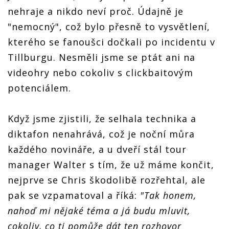
nehraje a nikdo neví proč. Údajně je
"nemocný", což bylo přesně to vysvětlení,
kterého se fanoušci dočkali po incidentu v
Tillburgu. Nesměli jsme se ptát ani na
videohry nebo cokoliv s clickbaitovým
potenciálem.
Když jsme zjistili, že selhala technika a
diktafon nenahrává, což je noční můra
každého novináře, a u dveří stál tour
manager Walter s tím, že už máme končit,
nejprve se Chris škodolibě rozřehtal, ale
pak se vzpamatoval a říká:
"Tak honem,
nahoď mi nějaké téma a já budu mluvit,
cokoliv, co ti pomůže dát ten rozhovor