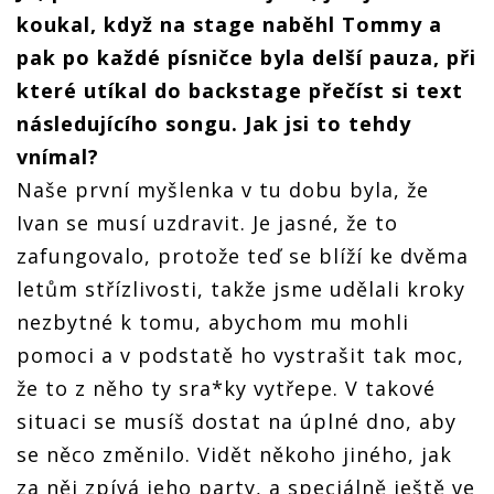
koukal, když na stage naběhl Tommy a
pak po každé písničce byla delší pauza, při
které utíkal do backstage přečíst si text
následujícího songu. Jak jsi to tehdy
vnímal?
Naše první myšlenka v tu dobu byla, že
Ivan se musí uzdravit. Je jasné, že to
zafungovalo, protože teď se blíží ke dvěma
letům střízlivosti, takže jsme udělali kroky
nezbytné k tomu, abychom mu mohli
pomoci a v podstatě ho vystrašit tak moc,
že to z něho ty sra*ky vytřepe. V takové
situaci se musíš dostat na úplné dno, aby
se něco změnilo. Vidět někoho jiného, jak
za něj zpívá jeho party, a speciálně ještě ve