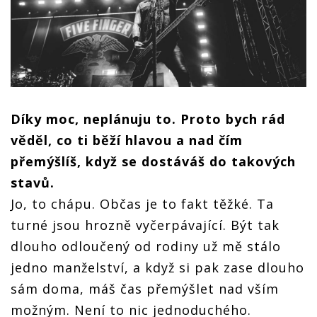
Díky moc, neplánuju to. Proto bych rád
věděl, co ti běží hlavou a nad čím
přemýšlíš, když se dostáváš do takových
stavů.
Jo, to chápu. Občas je to fakt těžké. Ta
turné jsou hrozně vyčerpávající. Být tak
dlouho odloučený od rodiny už mě stálo
jedno manželství, a když si pak zase dlouho
sám doma, máš čas přemýšlet nad vším
možným. Není to nic jednoduchého.