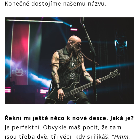
Konečně dostojíme našemu názvu.
Řekni mi ještě něco k nové desce. Jaká je?
Je perfektní. Obvykle máš pocit, že tam
jsou třeba dvě, tři věci, kdy si říkáš:
"Hmm,