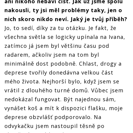
ani nikoho nebaví číst. Jak už jsme spolu
nakousli, ty jsi měl problémy taky, jen o
nich skoro nikdo neví. Jaký je tvůj příběh?
Jo, to sedí, díky za tu otázku. Je fakt, že
všechna světla se logicky upínala na Ivana,
zatímco já jsem byl většinu času pod
radarem, ačkoliv jsem na tom byl
minimálně dost podobně. Chlast, drogy a
deprese tvořily donedávna velkou část
mého života. Nejhorší bylo, když jsem se
vrátil z dlouhého turné domů. Vůbec jsem
nedokázal fungovat. Být najednou sám,
vynášet koš a mít k dispozici flašku, moje
deprese obzvlášť podporovalo. Na
odvykačku jsem nastoupil těsně po