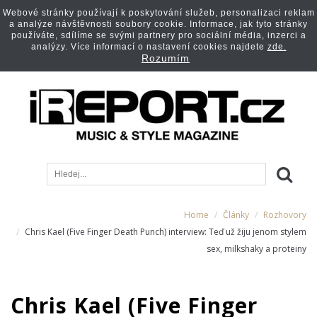
Webové stránky používají k poskytování služeb, personalizaci reklam
a analýze návštěvnosti soubory cookie. Informace, jak tyto stránky
používáte, sdílíme se svými partnery pro sociální média, inzerci a
analýzy. Více informací o nastavení cookies najdete
zde.
Rozumím
Home
Články
Rozhovory
Chris Kael (Five Finger Death Punch) interview: Teď už žiju jenom stylem
sex, milkshaky a proteiny
Chris Kael (Five Finger