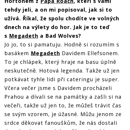
Hortonem z
Papa Roach
, kteří s vámi
tehdy jeli, a on mi popisoval, jak si to
užívá. Říkal, že spolu chodíte ve volných
dnech na výlety do hor. Jak je to teď
s
Megadeth
a Bad Wolves?
Jo jo, to si pamatuju. Hodně si rozumím s
basákem
Megadeth
Davidem Ellefsonem.
To je chlápek, který hraje na basu úplně
neskutečně. Hotová legenda. Takže už jen
potkávat tyhle lidi při cateringu je super.
Včera večer jsme s Davidem procházeli
Prahou a dívali se na památky a zašli si na
večeři, takže už jen to, že můžeš trávit čas
se svým vzorem, je úžasné. Můžu jenom ze
srdce děkovat fanouškům, že nás dostali