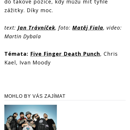
do takové pozice, kdy můžu mít tyhle
zážitky. Díky moc.
text:
Jan Trávníček
, foto:
Matěj Fiala
, video:
Martin Dybala
Témata:
Five Finger Death Punch
, Chris
Kael, Ivan Moody
MOHLO BY VÁS ZAJÍMAT