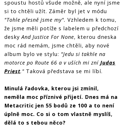
spoustu hostů všude možně, ale nyní jsme
si to chtěli užít. Záměr byl jet v módu
"Tohle přesně jsme my".
Vzhledem k tomu,
že jsme měli potíže s labelem u předchozí
desky
And Justice For None
, kterou dneska
moc rád nemám, jsme chtěli, aby nové
album bylo ve stylu:
"Jedu si takhle na
motorce po Route 66 a v uších mi zní
Judas
Priest
."
Taková představa se mi líbí.
Minulá řadovka, kterou jsi zmínil,
neměla moc příznivé přijetí. Dnes má na
Metacritic jen 55 bodů ze 100 a to není
úplně moc. Co si o tom vlastně myslíš,
dělá to s tebou něco?