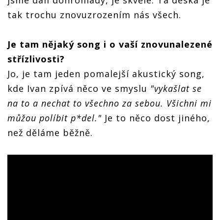
jsme dali dohromady, je skvělé. Ta deska je
tak trochu znovuzrozením nás všech.
Je tam nějaký song i o vaší znovunalezené
střízlivosti?
Jo, je tam jeden pomalejší akustický song,
kde Ivan zpívá něco ve smyslu
"vykašlat se
na to a nechat to všechno za sebou. Všichni mi
můžou políbit p*del."
Je to něco dost jiného,
než děláme běžně.