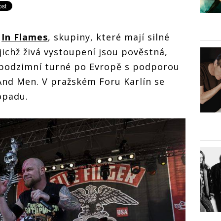
a
In Flames
, skupiny, které mají silné
jichž živá vystoupení jsou pověstná,
é podzimní turné po Evropě s podporou
And Men. V pražském Foru Karlín se
topadu.