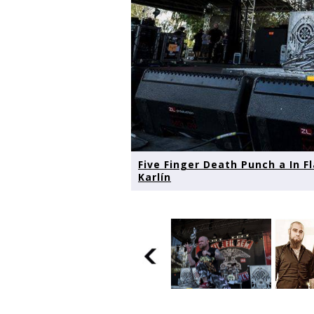
Five Finger Death Punch a In 
Karlín
Five Finger Death
Punch a In Flames v