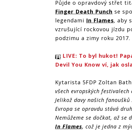
Půjde o opravdový střet ti
listopadu zatřesou
Five 
Five Finger Death
pražským Forem Karlín
Punch
Punch a In Flames v
Finger Death Punch
se spo
listo
listopadu zatřesou
legendami
In Flames
, aby 
pražs
pražským Forem Karlín
vzrušující rockovou jízdu 
podzimu a zimy roku 2017.
LIVE: To byl hukot! Pap
Devil You Know ví, jak osl
Kytarista 5FDP Zoltan Batho
všech evropských festivalech
Jelikož davy našich fanoušků 
Evropa se opravdu stává d
Nemůžeme se dočkat, až se d
In Flames
, což je jedna z m