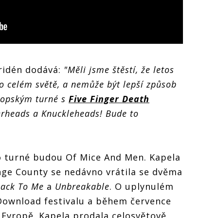
ridén dodává:
"Měli jsme štěstí, že letos
o celém světě, a nemůže být lepší způsob
vropským turné s
Five Finger Death
terheads a Knuckleheads! Bude to
o turné budou Of Mice And Men. Kapela
nge County se nedávno vrátila se dvěma
ack To Me
a
Unbreakable
. O uplynulém
 Download festivalu a během července
 Evropě. Kapela prodala celosvětově