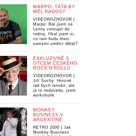
MARPO: TÁTA BY
MĚL RADOST
VIDEOROZHOVOR |
Marpo: Bál jsem se
Lenny vstoupit do
rodiny, říkal jsem si,
co tam budu mezi
samými umělci dělat?
EXKLUZIVNĚ S
OTCEM ČESKÉHO
ROCK’N’ROLLU
VIDEOROZHOVOR |
Jiří Suchý: Hrozně
rád bych lenošil, ale
já to nedovedu, jsem
workoholik
MONKEY
BUSINESS V
ARGENTINĚ
RETRO 2000 | Jak
Five Finger Dea
Monkey Business
Punch a In Flam