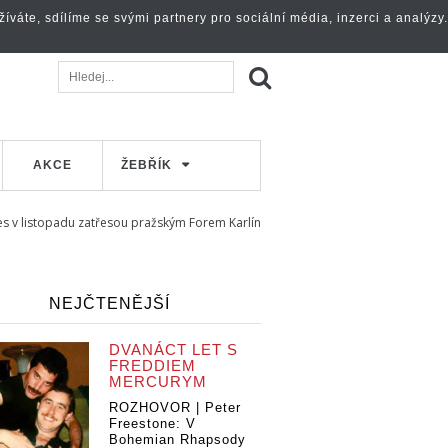
váte, sdílíme se svými partnery pro sociální média, inzerci a analýzy.
AKCE
ŽEBŘÍK
mes v listopadu zatřesou pražským Forem Karlín
NEJČTENĚJŠÍ
DVANÁCT LET S
FREDDIEM
MERCURYM
ROZHOVOR | Peter
Freestone: V
Bohemian Rhapsody