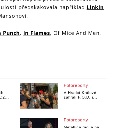
inulosti předskakovala například
Linkin
Mansonovi.
h Punch
,
In Flames
, Of Mice And Men,
Fotoreporty
th
V Hradci Králové
O2...
zahráli P.O.D. i...
Fotoreporty
Metallica řádila na