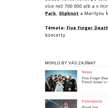
více než 700 000 alb a v m
Park
,
Slipknot
a Marilynu 
Témata:
Five Finger Deat
koncerty
MOHLO BY VÁS ZAJÍMAT
News
Five Finger Dea
Punch oslaví v 
Fotoreporty
Plzeň žije