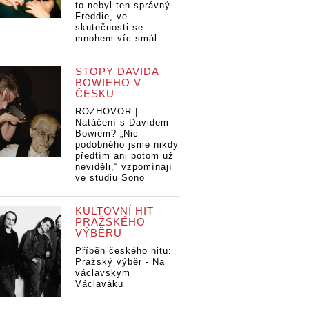
to nebyl ten správný
Freddie, ve
skutečnosti se
mnohem víc smál
STOPY DAVIDA
BOWIEHO V
ČESKU
ROZHOVOR |
Natáčení s Davidem
Bowiem? „Nic
podobného jsme nikdy
předtím ani potom už
neviděli,“ vzpomínají
ve studiu Sono
KULTOVNÍ HIT
PRAŽSKÉHO
VÝBĚRU
Příběh českého hitu:
Pražský výběr - Na
václavskym
Václaváku