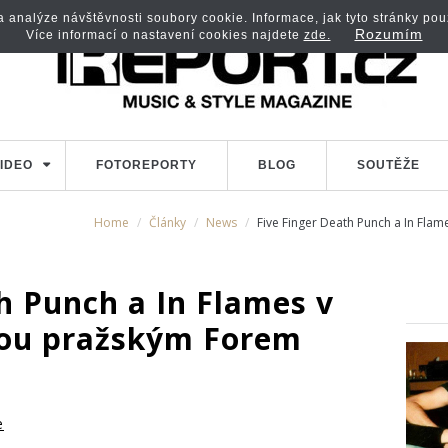
analýze návštěvnosti soubory cookie. Informace, jak tyto stránky použí
Rozumím
Více informací o nastavení cookies najdete
zde.
IDEO
FOTOREPORTY
BLOG
SOUTĚŽE
Home
Články
News
Five Finger Death Punch a In Fla
h Punch a In Flames v
sou pražským Forem
e