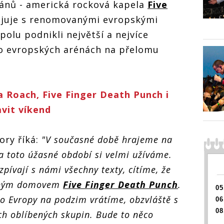
tánů - americká rocková kapela
Five
listopadu zatřesou
Finger Death
Five Finge
pražským Forem Karlín
 a In Flames v
Punch a In
juje s renomovanými evropskými
padu zatřesou
listopadu 
spolu podnikli největší a nejvíce
kým Forem Karlín
pražským F
po evropských arénách na přelomu
a Roach, Five Finger Death Punch i
avit víkend
ry říká:
"V současné době hrajeme na
 a toto úžasné období si velmi užíváme.
zpívají s námi všechny texty, cítíme, že
ruhým domovem
Five Finger Death Punch
.
05
o Evropy na podzim vrátíme, obzvláště s
06
08
ých oblíbených skupin. Bude to něco