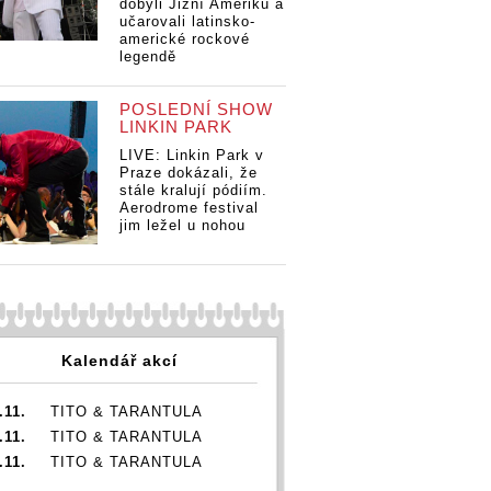
dobyli Jižní Ameriku a
listopadu zatře
Five Finger Death
r Death
učarovali latinsko-
pražským Forem 
Punch a In Flames v
 Flames v
americké rockové
legendě
listopadu zatřesou
zatřesou
pražským Forem Karlín
orem Karlín
POSLEDNÍ SHOW
LINKIN PARK
LIVE: Linkin Park v
Praze dokázali, že
stále kralují pódiím.
Aerodrome festival
jim ležel u nohou
Kalendář akcí
.11.
TITO & TARANTULA
.11.
TITO & TARANTULA
.11.
TITO & TARANTULA