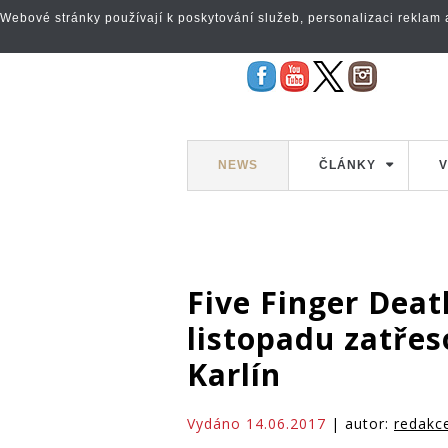
Webové stránky používají k poskytování služeb, personalizaci reklam a 
NEWS
ČLÁNKY
V
Five Finger Deat
listopadu zatře
Karlín
Vydáno 14.06.2017
| autor:
redakc