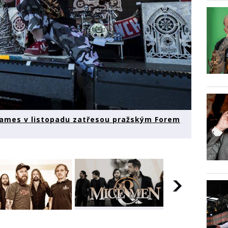
Flames v listopadu zatřesou pražským Forem
Five Finger Death
Punch a In Flames v