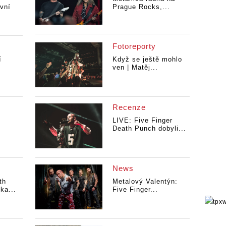
vní
Prague Rocks,...
Fotoreporty
í
Když se ještě mohlo
ven | Matěj...
Recenze
e
LIVE: Five Finger
Death Punch dobyli...
News
th
Metalový Valentýn:
ka...
Five Finger...