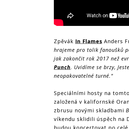
Zpěvák
In Flames
Anders F
hrajeme pro tolik fanoušků p
jak zakončit rok 2017 než e
Punch
. Uvidíme se brzy, Jes
neopakovatelné turné."
Speciálními hosty na tomt
založená v kalifornské Ora
zbrusu novými skladbami
B
víkendu sklidili úspěch na
budou koncertovat po celé