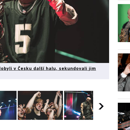
obyli v Česku další halu, sekundovali jim
Finger
LIVE: Five Finger
LIVE: Five Finger
LIVE: F