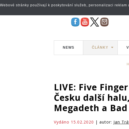
Webové stránky používají k poskytování služeb, personalizaci reklam a 
NEWS
ČLÁNKY
V
LIVE: Five Finge
Česku další halu
Megadeth a Bad
Vydáno 15.02.2020
| autor:
Jan Trá