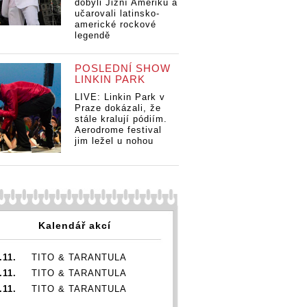
dobyli Jižní Ameriku a
Punch
Death Punch
Death Punch
De
učarovali latinsko-
 v Česku
dobyli v Česku
dobyli v Česku
do
americké rockové
alu,
další halu,
další halu,
da
legendě
ovali jim
sekundovali jim
sekundovali jim
se
th a Bad
Megadeth a Bad
Megadeth a Bad
Me
Wolves
Wolves
Wo
POSLEDNÍ SHOW
LINKIN PARK
LIVE: Linkin Park v
Praze dokázali, že
stále kralují pódiím.
Aerodrome festival
jim ležel u nohou
Kalendář akcí
.11.
TITO & TARANTULA
.11.
TITO & TARANTULA
.11.
TITO & TARANTULA