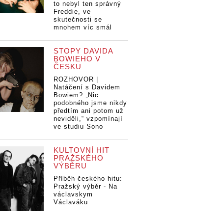
to nebyl ten správný
Freddie, ve
skutečnosti se
mnohem víc smál
STOPY DAVIDA
BOWIEHO V
ČESKU
ROZHOVOR |
Natáčení s Davidem
Bowiem? „Nic
podobného jsme nikdy
předtím ani potom už
neviděli,“ vzpomínají
ve studiu Sono
KULTOVNÍ HIT
PRAŽSKÉHO
VÝBĚRU
Příběh českého hitu:
Pražský výběr - Na
václavskym
Václaváku