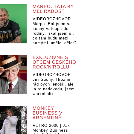
MARPO: TÁTA BY
MĚL RADOST
VIDEOROZHOVOR |
Marpo: Bál jsem se
Lenny vstoupit do
rodiny, říkal jsem si,
co tam budu mezi
samými umělci dělat?
EXKLUZIVNĚ S
OTCEM ČESKÉHO
ROCK’N’ROLLU
VIDEOROZHOVOR |
Jiří Suchý: Hrozně
rád bych lenošil, ale
já to nedovedu, jsem
workoholik
MONKEY
BUSINESS V
ARGENTINĚ
RETRO 2000 | Jak
Monkey Business
ive Finger
LIVE: Five Finger
LIVE: Five Finger
LI