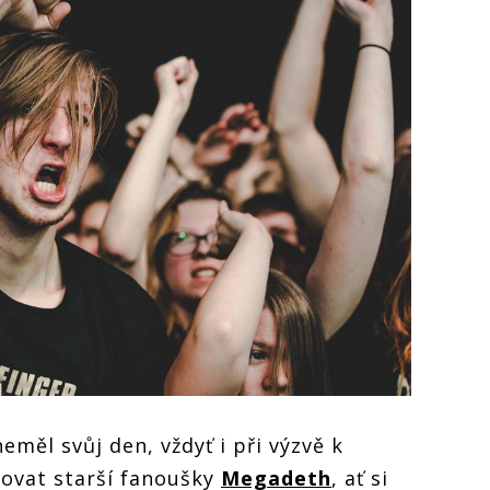
měl svůj den, vždyť i při výzvě k
ovat starší fanoušky
Megadeth
, ať si