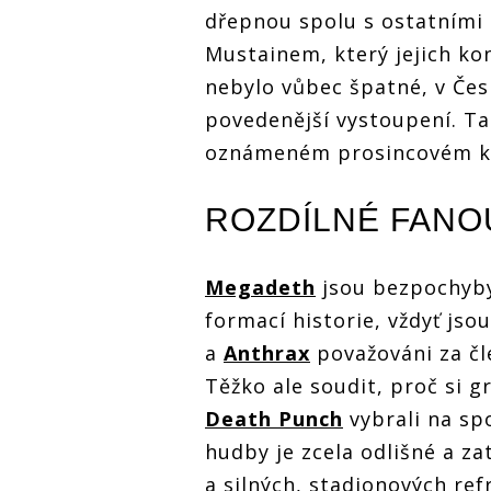
dřepnou spolu s ostatními
Mustainem, který jejich kon
nebylo vůbec špatné, v Česk
povedenější vystoupení. Tak
oznámeném prosincovém k
ROZDÍLNÉ FAN
Megadeth
jsou bezpochyb
formací historie, vždyť js
a
Anthrax
považováni za čl
Těžko ale soudit, proč si 
Death Punch
vybrali na spo
hudby je zcela odlišné a z
a silných, stadionových ref