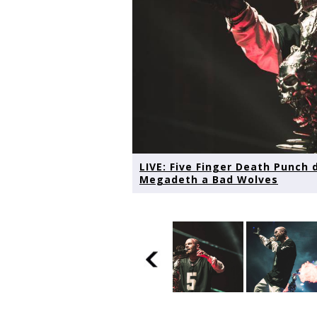
LIVE: Five Finger Death Punch d
Megadeth a Bad Wolves
er
LIVE: Five Finger
LIVE: Five Finger
LIVE: Five 