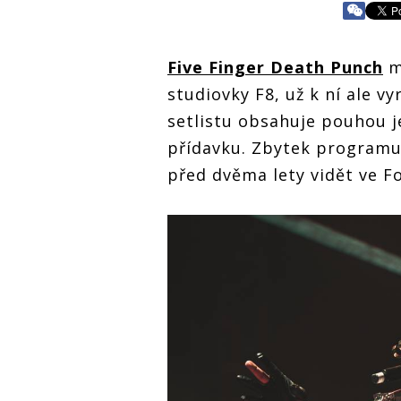
Five Finger Death Punch
m
studiovky F8, už k ní ale vy
setlistu obsahuje pouhou j
přídavku. Zbytek programu
před dvěma lety vidět ve Fo