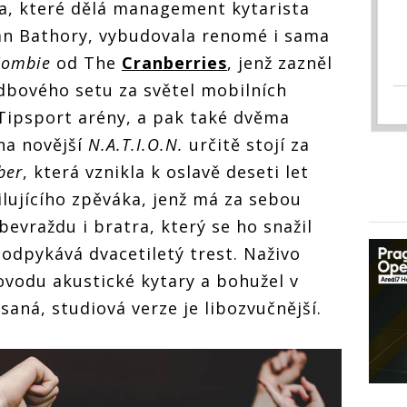
na, které dělá management kytarista
tan Bathory, vybudovala renomé i sama
Zombie
od The
Cranberries
, jenž zazněl
dbového setu za světel mobilních
Tipsport arény, a pak také dvěma
na novější
N.A.T.I.O.N.
určitě stojí za
ber
, která vznikla k oslavě deseti let
ilujícího zpěváka, jenž má za sebou
evraždu i bratra, který se ho snažil
í odpykává dvacetiletý trest. Naživo
ovodu akustické kytary a bohužel v
saná, studiová verze je libozvučnější.