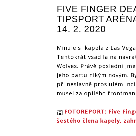
Death Punch
Death Punch
Death Punc
FIVE FINGER D
dobyli v Česku
dobyli v Česku
dobyli v Č
další halu,
další halu,
další halu,
TIPSPORT ARÉN
sekundovali jim
sekundovali jim
sekundovali
d
Megadeth a Bad
Megadeth a Bad
Megadeth a
14. 2. 2020
Wolves
Wolves
Wolves
Minule si kapela z Las Veg
Tentokrát vsadila na navrá
Wolves. Právě poslední jm
jeho partu nikým novým. By
při
neslavně proslulém inci
musel za opilého frontman
FOTOREPORT: Five Finger
šestého člena kapely, zah