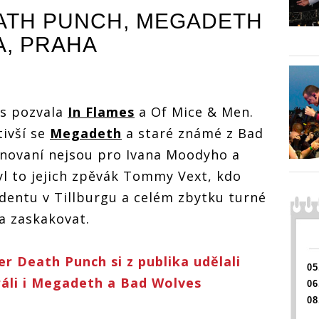
h
Death Punch
Death Punch
Death 
EATH PUNCH
,
MEGADETH
esku
dobyli v Česku
dobyli v Česku
dobyli
další halu,
další halu,
další h
A, PRAHA
 jim
sekundovali jim
sekundovali jim
sekund
 Bad
Megadeth a Bad
Megadeth a Bad
Megade
Wolves
Wolves
Wolves
as pozvala
In Flames
a Of Mice
&
Men.
tivší se
Megadeth
a staré známé z Bad
enovaní nejsou pro Ivana Moodyho a
l to jejich zpěvák Tommy Vext, kdo
dentu v Tillburgu a celém zbytku turné
a zaskakovat.
 Death Punch si z publika udělali
05
ráli i Megadeth a Bad Wolves
06
08