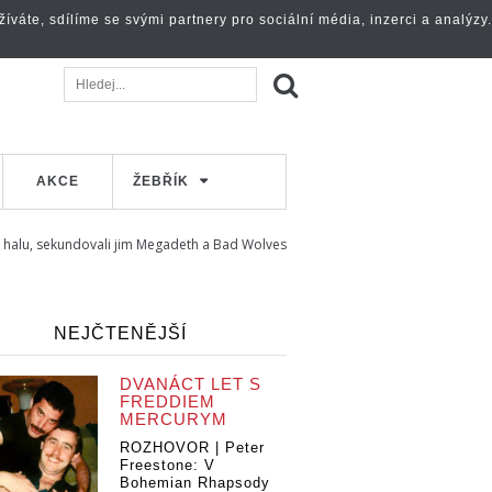
váte, sdílíme se svými partnery pro sociální média, inzerci a analýzy.
AKCE
ŽEBŘÍK
ší halu, sekundovali jim Megadeth a Bad Wolves
NEJČTENĚJŠÍ
DVANÁCT LET S
FREDDIEM
MERCURYM
ROZHOVOR | Peter
Freestone: V
Bohemian Rhapsody