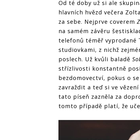
Od té doby už si ale skupi
hlavních hvězd večera Zol
za sebe. Nejprve coverem
na samém závěru šestiskla
telefonů téměř vyprodané 
studiovkami, z nichž zejmé
poslech. Už kvůli baladě
So
střízlivosti konstantně pos
bezdomovectví, pokus o seb
zavraždit a teď si ve vězen
tato píseň zazněla za dopr
tomto případě platí, že uče