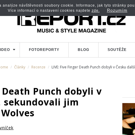
analýze návštěvnosti soubory cookie. Informace, jak tyto stránky použí
Rozumím
Více informací o nastavení cookies najdete
zde.
IDEO
FOTOREPORTY
BLOG
SOUTĚŽE
Home
Články
Recenze
LIVE: Five Finger Death Punch dobyli v Česku dal
r Death Punch dobyli v
, sekundovali jim
 Wolves
vníček