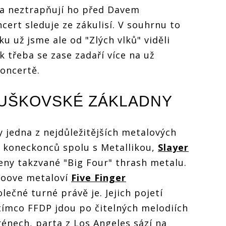
 a neztrapňují ho před Davem
cert sleduje ze zákulisí. V souhrnu to
u už jsme ale od "Zlých vlků" viděli
 třeba se zase zadaří více na už
oncertě.
OUŠKOVSKÉ ZÁKLADNY
y jedna
z nejdůležitějších metalových
ou koneckonců spolu s Metallikou,
Slayer
eny takzvané "Big Four" thrash metalu.
groove metaloví
Five Finger
lečné turné právě je. Jejich pojetí
atímco FFDP jdou po čitelných melodiích
rénech, parta z Los Angeles sází na