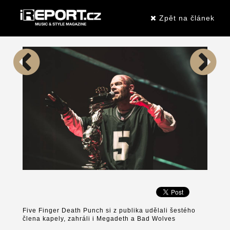
Zpět na článek
Five Finger Death Punch si z publika udělali šestého
člena kapely, zahráli i Megadeth a Bad Wolves