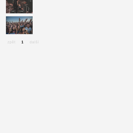
zpět
1
další