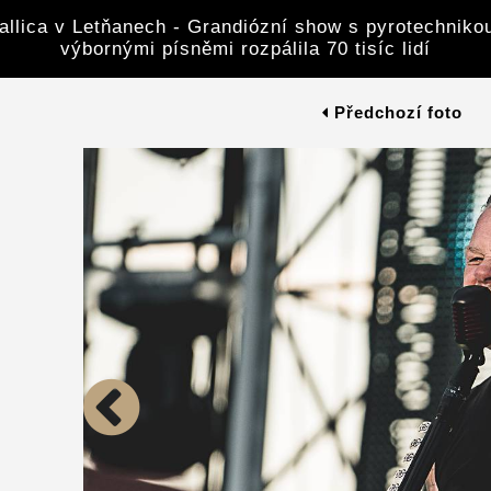
allica v Letňanech - Grandiózní show s pyrotechnikou
výbornými písněmi rozpálila 70 tisíc lidí
Předchozí foto