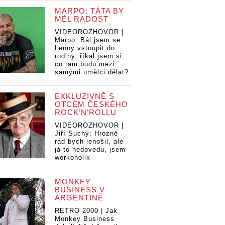
MARPO: TÁTA BY
MĚL RADOST
VIDEOROZHOVOR |
Marpo: Bál jsem se
Lenny vstoupit do
rodiny, říkal jsem si,
co tam budu mezi
samými umělci dělat?
EXKLUZIVNĚ S
OTCEM ČESKÉHO
ROCK’N’ROLLU
VIDEOROZHOVOR |
Jiří Suchý: Hrozně
rád bych lenošil, ale
já to nedovedu, jsem
workoholik
LIVE: Metallica v
MONKEY
LIVE: Metallica v
LI
etallica v
BUSINESS V
Letňanech -
Letňanech -
Le
ech -
ARGENTINĚ
Grandiózní show
Grandiózní show
Gr
ózní show
s pyrotechnikou,
s pyrotechnikou,
s 
technikou,
RETRO 2000 | Jak
lasery a
lasery a
la
Monkey Business
a