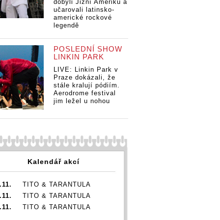
výbornými
dobyli Jižní Ameriku a
výbornými
vý
ými
písněmi rozpálila
učarovali latinsko-
písněmi rozpálila
pí
 rozpálila
americké rockové
70 tisíc lidí
70 tisíc lidí
70 
 lidí
legendě
POSLEDNÍ SHOW
LINKIN PARK
LIVE: Linkin Park v
Praze dokázali, že
stále kralují pódiím.
Aerodrome festival
jim ležel u nohou
Kalendář akcí
.11.
TITO & TARANTULA
.11.
TITO & TARANTULA
.11.
TITO & TARANTULA