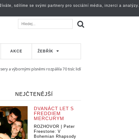
váte, sdílíme se svými partnery pro sociální média, inzerci a analýzy.
AKCE
ŽEBŘÍK
sery a výbornými písněmi rozpálila 70 tisíc lidí
NEJČTENĚJŠÍ
DVANÁCT LET S
FREDDIEM
MERCURYM
ROZHOVOR | Peter
Freestone: V
Bohemian Rhapsody