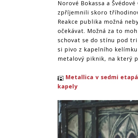
Norové Bokassa a Švédové G
zpříjemnili skoro tříhodino
Reakce publika možná nebyl
očekávat. Možná za to mohl
schovat se do stínu pod tr
si pivo z kapelního kelímk
metalový piknik, na který př
Metallica v sedmi etap
kapely