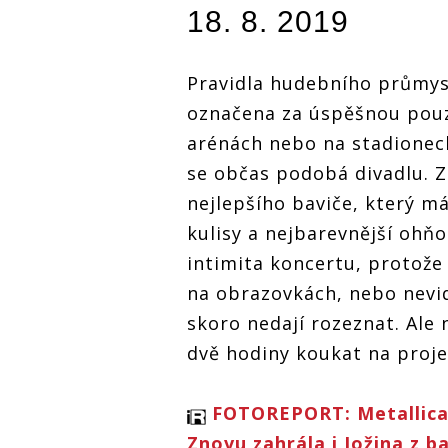
výbornými
výbornými
výbornými
18. 8. 2019
la
písněmi rozpálila
písněmi rozpálila
písněmi roz
70 tisíc lidí
70 tisíc lidí
70 tisíc lidí
Pravidla hudebního průmys
označena za úspěšnou pouze
arénách nebo na stadionec
se občas podobá divadlu. Zd
nejlepšího baviče, který m
kulisy a nejbarevnější ohňo
intimita koncertu, protože
na obrazovkách, nebo nevidí
skoro nedají rozeznat. Ale 
dvě hodiny koukat na proje
FOTOREPORT: Metallica p
Znovu zahrála i Jožina z b