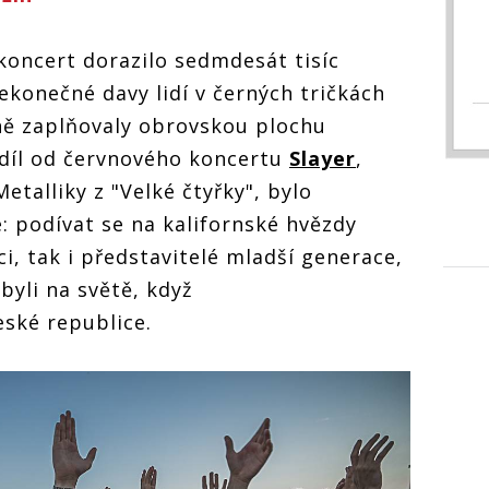
 koncert dorazilo sedmdesát tisíc
ekonečné davy lidí v černých tričkách
ně zaplňovaly obrovskou plochu
zdíl od červnového koncertu
Slayer
,
talliky z "Velké čtyřky", bylo
 podívat se na kalifornské hvězdy
ci, tak i představitelé mladší generace,
byli na světě, když
ské republice.