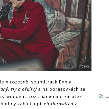
álem rozezněl soundtrack Ennia
dný, zlý a ošklivý
a na obrazovkách se
 Eastwoodem, což znamenalo začátek
l hodiny zahájila píseň
Hardwired
z