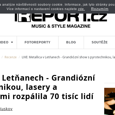
analýze návštěvnosti soubory cookie. Informace, jak tyto stránky použí
Rozumím
Více informací o nastavení cookies najdete
zde.
IDEO
FOTOREPORTY
BLOG
SOUTĚŽE
Recenze
LIVE: Metallica v Letňanech - Grandiózní show s pyrotechnikou, la
v Letňanech - Grandiózní
ikou, lasery a
 rozpálila 70 tisíc lidí
Kuskov