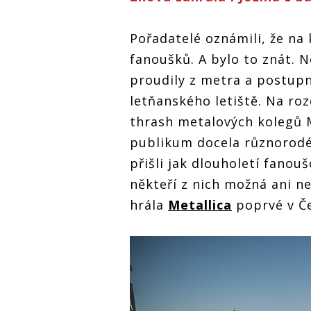
Pořadatelé oznámili, že na
fanoušků. A bylo to znát. N
proudily z metra a postup
letňanského letiště. Na ro
thrash metalových kolegů Me
publikum docela různorodé:
přišli jak dlouholetí fanouš
někteří z nich možná ani ne
hrála
Metallica
poprvé v Če