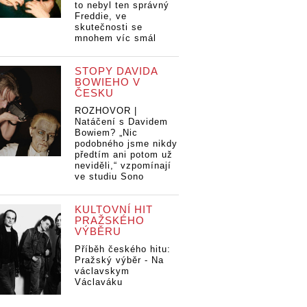
to nebyl ten správný
Freddie, ve
skutečnosti se
mnohem víc smál
STOPY DAVIDA
BOWIEHO V
ČESKU
ROZHOVOR |
Natáčení s Davidem
Bowiem? „Nic
podobného jsme nikdy
předtím ani potom už
neviděli,“ vzpomínají
ve studiu Sono
KULTOVNÍ HIT
PRAŽSKÉHO
VÝBĚRU
Příběh českého hitu:
Pražský výběr - Na
václavskym
Václaváku