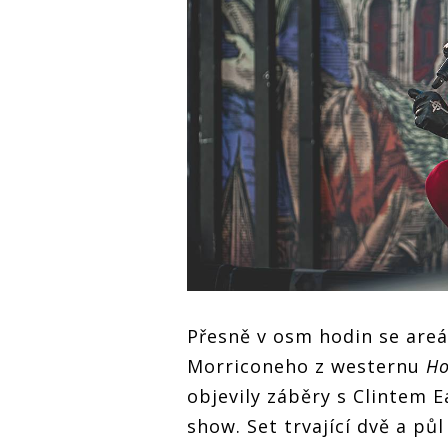
Přesně v osm hodin se are
Morriconeho z westernu
Ho
objevily záběry s Clintem
show. Set trvající dvě a pů