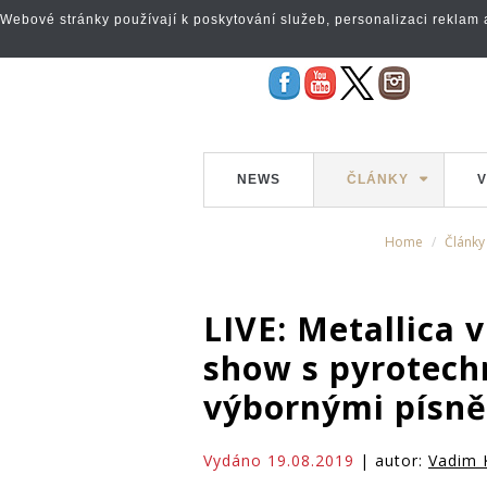
Webové stránky používají k poskytování služeb, personalizaci reklam a 
NEWS
ČLÁNKY
V
Home
Články
LIVE: Metallica 
show s pyrotechn
výbornými písněmi
Vydáno 19.08.2019
| autor:
Vadim 