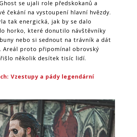
host se ujali role předskokanů a
vé čekání na vystoupení hlavní hvězdy.
a tak energická, jak by se dalo
o horko, které donutilo návštěvníky
ibuny nebo si sednout na trávník a dát
u. Areál proto připomínal obrovský
išlo několik desítek tisíc lidí.
ách: Vzestupy a pády legendární