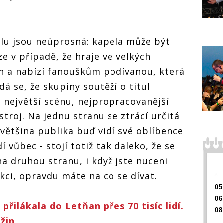
výbornými
výborn
písněmi rozpálila
písněmi rozpálila
pálila
písněmi
70 tisíc lidí
70 tisíc lidí
70 tisíc
lu jsou neúprosná: kapela může být
 v případě, že hraje ve velkých
h a nabízí fanouškům podívanou, která
á se, že skupiny soutěží o titul
á největší scénu, nejpropracovanější
stroj. Na jednu stranu se ztrácí určitá
 většina publika buď vidí své oblíbence
 vůbec - stojí totiž tak daleko, že se
na druhou stranu, i když jste nuceni
kci, opravdu máte na co se dívat.
05
06
řilákala do Letňan přes 70 tisíc lidí.
08
ažin