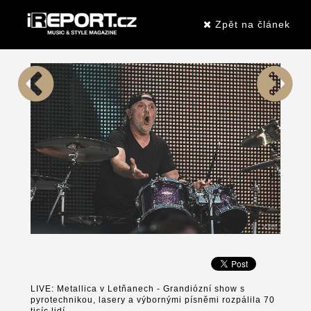
Zpět na článek
LIVE: Metallica v Letňanech - Grandiózní show s
pyrotechnikou, lasery a výbornými písněmi rozpálila 70