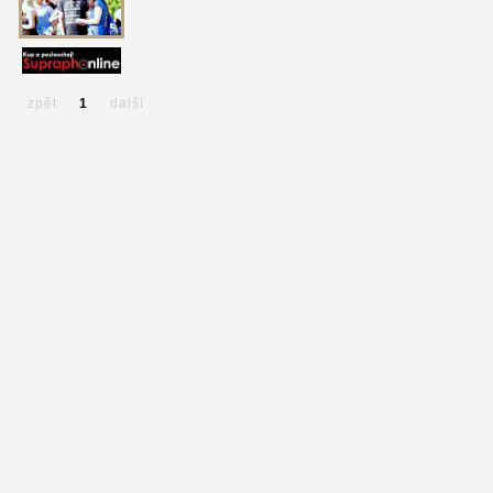
zpět
1
další