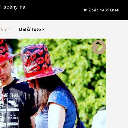
í scény na
Zpět na článek
6 / 7
Další foto