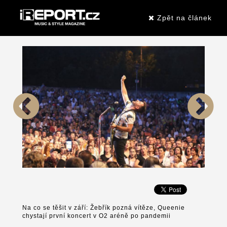
Zpět na článek
Na co se těšit v září: Žebřík pozná vítěze, Queenie
chystají první koncert v O2 aréně po pandemii