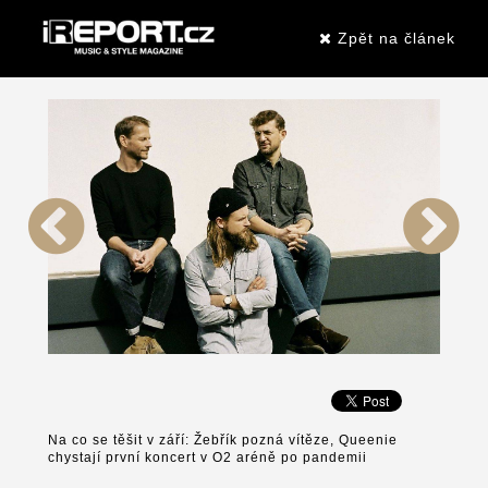
Zpět na článek
Na co se těšit v září: Žebřík pozná vítěze, Queenie
chystají první koncert v O2 aréně po pandemii