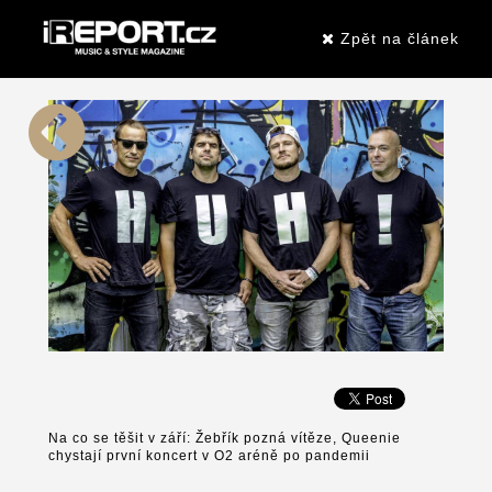
Zpět na článek
Na co se těšit v září: Žebřík pozná vítěze, Queenie
chystají první koncert v O2 aréně po pandemii