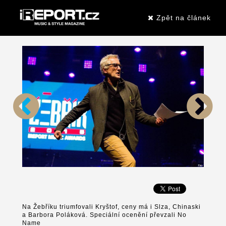
Zpět na článek
Na Žebříku triumfovali Kryštof, ceny má i Slza, Chinaski
a Barbora Poláková. Speciální ocenění převzali No
Name