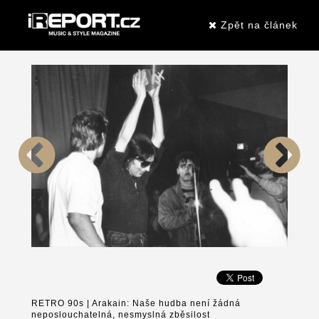
Zpět na článek
RETRO 90s | Arakain: Naše hudba není žádná
neposlouchatelná, nesmyslná zběsilost