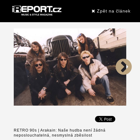
Zpět na článek
RETRO 90s | Arakain: Naše hudba není žádná
neposlouchatelná, nesmyslná zběsilost