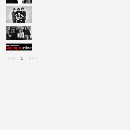
zpět
1
další