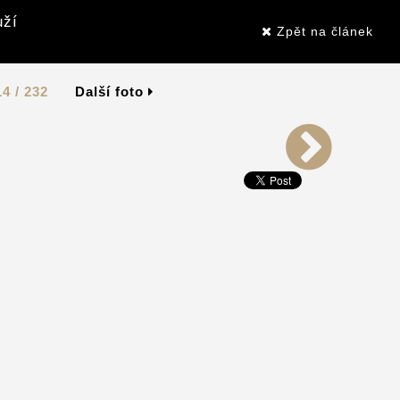
uží
Zpět na článek
14 / 232
Další foto