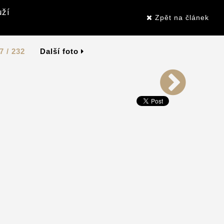
uží
Zpět na článek
7 / 232
Další foto